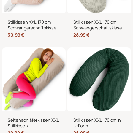
Stillkissen XXL 170 cm
Stillkissen XXL 170 cm
Schwangerschaftskissen
Schwangerschaftskissen
Seitenschläferkissen U-
Seitenschläferkissen U-
30,99
€
28,99
€
Form – Lagerungskissen
Form mit abnehmbarem
fürs Bett und Sofa mit
Bezug
abnehmbarem Bezug
Seitenschläferkissen XXL
Stillkissen XXL 170 cm in
Stillkissen
U-Form –
Schwangerschaftskissen
Schwangerschaftskissen,
29,99
€
28,99
€