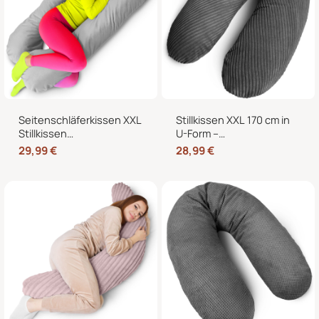
Seitenschläferkissen XXL
Stillkissen XXL 170 cm in
Stillkissen
U-Form –
Schwangerschaftskissen
Schwangerschaftskissen,
29,99
€
28,99
€
J-Form 120 x 70 cm mit
Seitenschläferkissen und
abnehmbarem Bezug
Lagerungskissen mit
Bezug