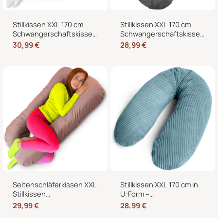
Stillkissen XXL 170 cm
Stillkissen XXL 170 cm
Schwangerschaftskissen
Schwangerschaftskissen
Seitenschläferkissen U-
Seitenschläferkissen U-
30,99
€
28,99
€
Form – Lagerungskissen
Form mit abnehmbarem
fürs Bett und Sofa mit
Bezug
abnehmbarem Bezug
Seitenschläferkissen XXL
Stillkissen XXL 170 cm in
Stillkissen
U-Form –
Schwangerschaftskissen
Schwangerschaftskissen,
29,99
€
28,99
€
J-Form 120 x 70 cm mit
Seitenschläferkissen und