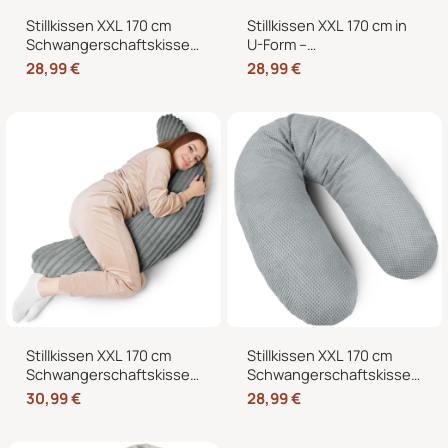
Stillkissen XXL 170 cm
Stillkissen XXL 170 cm in
Schwangerschaftskissen
U-Form –
Seitenschläferkissen U-
Schwangerschaftskissen,
28,99
€
28,99
€
Form mit abnehmbarem
Seitenschläferkissen und
Bezug
Lagerungskissen mit
Bezug
Stillkissen XXL 170 cm
Stillkissen XXL 170 cm
Schwangerschaftskissen
Schwangerschaftskissen
Seitenschläferkissen U-
Seitenschläferkissen U-
30,99
€
28,99
€
Form – Lagerungskissen
Form mit abnehmbarem
fürs Bett und Sofa mit
Bezug