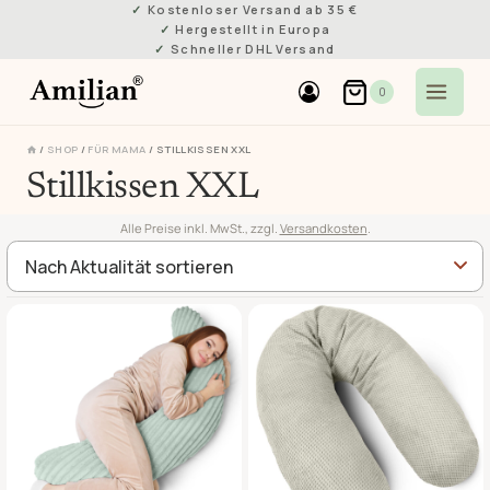
Zum
Kostenloser Versand ab 35 €
Hergestellt in Europa
Inhalt
Schneller DHL Versand
springen
0
/
SHOP
/
FÜR MAMA
/
STILLKISSEN XXL
Stillkissen XXL
Alle Preise inkl. MwSt., zzgl.
Versandkosten
.