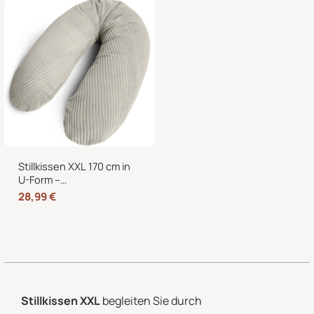
abnehmbarem Bezug
Stillkissen XXL 170 cm in
U-Form –
Schwangerschaftskissen,
28,99
€
Seitenschläferkissen und
Lagerungskissen mit
Bezug
Stillkissen XXL
begleiten Sie durch