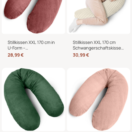
Stillkissen XXL 170 cm in
Stillkissen XXL 170 cm
U-Form –
Schwangerschaftskissen
Schwangerschaftskissen,
Seitenschläferkissen U-
28,99
€
30,99
€
Seitenschläferkissen und
Form – Lagerungskissen
Lagerungskissen mit
fürs Bett und Sofa mit
Bezug
abnehmbarem Bezug