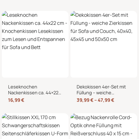
Wärmekissen und
Nackenkissen in
Kältekissen
Knochenform für Sofa,
Bett und Sessel
Leseknochen
Dekokissen 4er-Set mit
Nackenkissen ca. 44×22
Füllung – weiche
cm – Knochenkissen
Zierkissen für Sofa und
16,99
€
39,99
€
–
47,99
€
Lesekissen zum Lesen
Couch, 40×40, 45×45
und Entspannen für Sofa
und 50×50 cm
und Bett