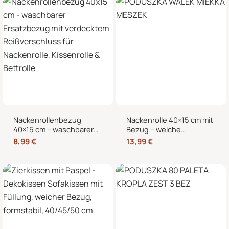
Nackenrollenbezug
Nackenrolle 40×15 cm mit
40×15 cm – waschbarer
Bezug – weiche
Ersatzbezug mit
Kissenrolle in Samt-Optik,
8,99
€
13,99
€
verdecktem
Nackenstütze,
Reißverschluss für
Kopfstütze und
Nackenrolle, Kissenrolle &
dekorative Bettrolle für
Bettrolle
Sofa, Bett und Sessel