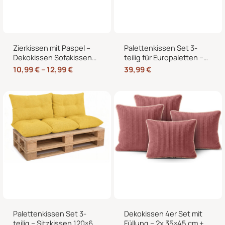
Zierkissen mit Paspel –
Palettenkissen Set 3-
Dekokissen Sofakissen
teilig für Europaletten –
mit Füllung, weicher
Sitzkissen 120×80 cm + 2
10,99
€
–
12,99
€
39,99
€
Bezug, formstabil,
Rückenkissen 40×60 cm
40/45/50 cm
mit Füllung
Palettenkissen Set 3-
Dekokissen 4er Set mit
teilig – Sitzkissen 120×60
Füllung – 2x 35×45 cm +