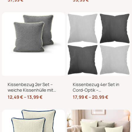
60×40 cm für
für Sofa und Bett
Europaletten
Kissenbezug 2er Set –
Kissenbezug 4er Set in
weiche Kissenhülle mit
Cord-Optik –
Hotelverschluss,
Zierkissenbezüge ohne
12,49
€
–
13,99
€
17,99
€
–
20,99
€
zweifarbig, ohne Füllung
Reißverschluss mit
Hotelverschluss – 40×40,
45×45 und 50×50 cm