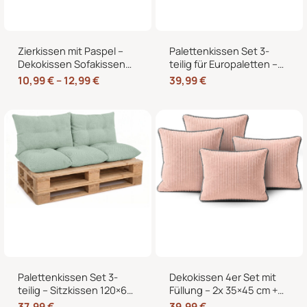
Zierkissen mit Paspel –
Palettenkissen Set 3-
Dekokissen Sofakissen
teilig für Europaletten –
mit Füllung, weicher
Sitzkissen 120×80 cm + 2
10,99
€
–
12,99
€
39,99
€
Bezug, formstabil,
Rückenkissen 40×60 cm
40/45/50 cm
mit Füllung
Palettenkissen Set 3-
Dekokissen 4er Set mit
teilig – Sitzkissen 120×60
Füllung – 2x 35×45 cm +
cm + 2 Rückenkissen
2x 40×40 cm Zierkissen
37,99
€
39,99
€