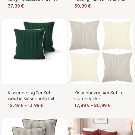
cm + 2 Rückenkissen
2x 40×40 cm Zierkissen
37,99
€
39,99
€
60×40 cm für
für Sofa und Bett
Europaletten
Kissenbezug 2er Set –
Kissenbezug 4er Set in
weiche Kissenhülle mit
Cord-Optik –
Hotelverschluss,
Zierkissenbezüge ohne
12,49
€
–
13,99
€
17,99
€
–
20,99
€
zweifarbig, ohne Füllung
Reißverschluss mit
Hotelverschluss – 40×40,
45×45 und 50×50 cm