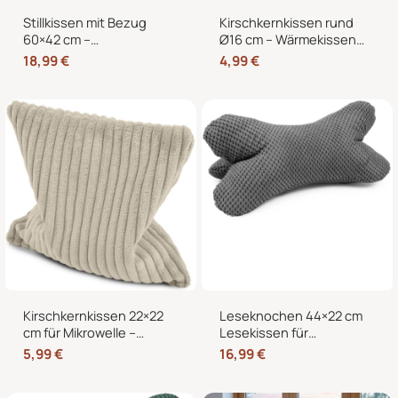
Stillkissen mit Bezug
Kirschkernkissen rund
60×42 cm –
Ø16 cm – Wärmekissen
Schwangerschaftskissen
und Kältekissen mit 100
18,99
€
4,99
€
& Seitenschläferkissen
% Kirschkernen für
mit abnehmbarem,
Nacken, Bauch und
waschbarem Bezug und
Hände
weicher Füllung
Kirschkernkissen 22×22
Leseknochen 44×22 cm
cm für Mikrowelle –
Lesekissen für
Körnerkissen als
Erwachsene –
5,99
€
16,99
€
Wärmekissen und
Nackenkissen in
Kältekissen
Knochenform für Sofa,