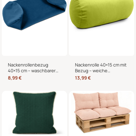
Nackenrollenbezug
Nackenrolle 40×15 cm mit
40×15 cm – waschbarer
Bezug – weiche
Ersatzbezug mit
Kissenrolle in Samt-Optik,
8,99
€
13,99
€
verdecktem
Nackenstütze,
Reißverschluss für
Kopfstütze und
Nackenrolle, Kissenrolle &
dekorative Bettrolle für
Bettrolle
Sofa, Bett und Sessel