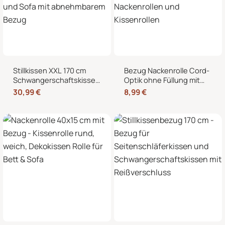
Stillkissen XXL 170 cm
Bezug Nackenrolle Cord-
Schwangerschaftskissen
Optik ohne Füllung mit
Seitenschläferkissen U-
Reißverschluss 40 x 15
30,99
€
8,99
€
Form – Lagerungskissen
cm – Ersatzbezug für
fürs Bett und Sofa mit
Nackenrollen und
abnehmbarem Bezug
Kissenrollen