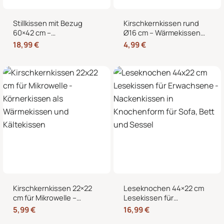
Stillkissen mit Bezug
Kirschkernkissen rund
60×42 cm –
Ø16 cm – Wärmekissen
Schwangerschaftskissen
und Kältekissen mit 100
18,99
€
4,99
€
& Seitenschläferkissen
% Kirschkernen für
mit abnehmbarem,
Nacken, Bauch und
waschbarem Bezug und
Hände
weicher Füllung
Kirschkernkissen 22×22
Leseknochen 44×22 cm
cm für Mikrowelle –
Lesekissen für
Körnerkissen als
Erwachsene –
5,99
€
16,99
€
Wärmekissen und
Nackenkissen in