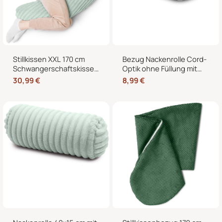
Stillkissen XXL 170 cm
Bezug Nackenrolle Cord-
Schwangerschaftskissen
Optik ohne Füllung mit
Seitenschläferkissen U-
Reißverschluss 40 x 15
30,99
€
8,99
€
Form – Lagerungskissen
cm – Ersatzbezug für
fürs Bett und Sofa mit
Nackenrollen und
abnehmbarem Bezug
Kissenrollen