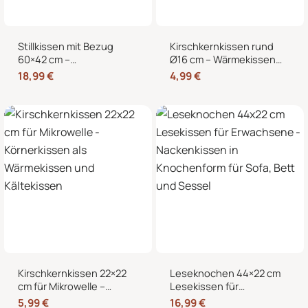
Stillkissen mit Bezug
Kirschkernkissen rund
60×42 cm –
Ø16 cm – Wärmekissen
Schwangerschaftskissen
und Kältekissen mit 100
18,99
€
4,99
€
& Seitenschläferkissen
% Kirschkernen für
mit abnehmbarem,
Nacken, Bauch und
waschbarem Bezug und
Hände
weicher Füllung
Kirschkernkissen 22×22
Leseknochen 44×22 cm
cm für Mikrowelle –
Lesekissen für
Körnerkissen als
Erwachsene –
5,99
€
16,99
€