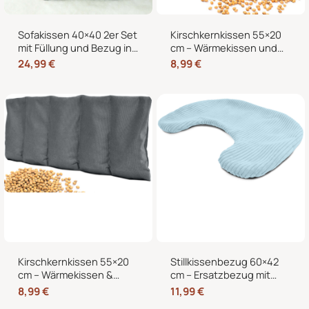
Sofakissen 40×40 2er Set
Kirschkernkissen 55×20
mit Füllung und Bezug in
cm – Wärmekissen und
edler Cord-Optik –
Kältekissen mit 100%
24,99
€
8,99
€
Dekokissen für Sofa,
Kirschkernen, für
Couch und Bett
Mikrowelle geeignet,
Nacken Rücken Bauch
Kirschkernkissen 55×20
Stillkissenbezug 60×42
cm – Wärmekissen &
cm – Ersatzbezug mit
Kältekissen für
Reißverschluss für
8,99
€
11,99
€
Mikrowelle, Nacken,
Stillmond & Stillhörnchen