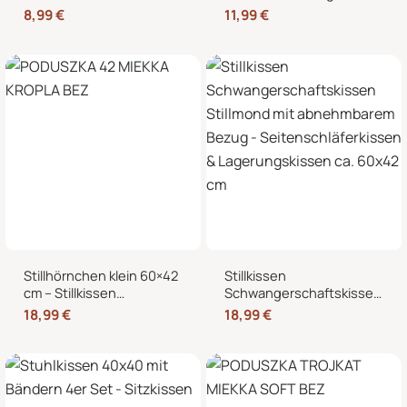
Kältekissen für
Reißverschluss für
8,99
€
11,99
€
Mikrowelle, Nacken,
Stillmond & Stillhörnchen
Schulter & Bauch
Seitenschläferkissen
Stillhörnchen klein 60×42
Stillkissen
cm – Stillkissen
Schwangerschaftskissen
Mondkissen mit
Stillmond mit
18,99
€
18,99
€
abnehmbarem Bezug für
abnehmbarem Bezug –
Schwangerschaft und
Seitenschläferkissen &
Stillzeit
Lagerungskissen ca.
60×42 cm