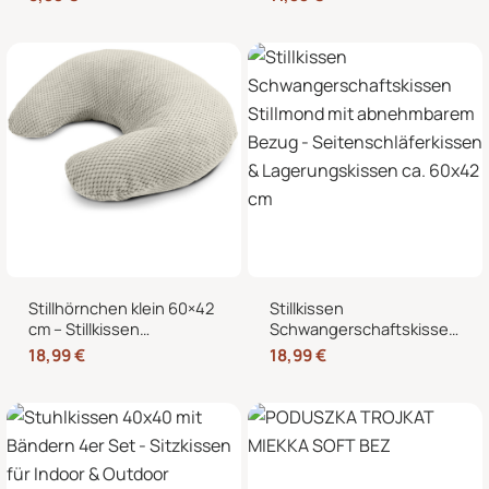
Mikrowelle, Nacken,
Stillmond & Stillhörnchen
Schulter & Bauch
Seitenschläferkissen
Stillhörnchen klein 60×42
Stillkissen
cm – Stillkissen
Schwangerschaftskissen
Mondkissen mit
Stillmond mit
18,99
€
18,99
€
abnehmbarem Bezug für
abnehmbarem Bezug –
Schwangerschaft und
Seitenschläferkissen &
Stillzeit
Lagerungskissen ca.
60×42 cm