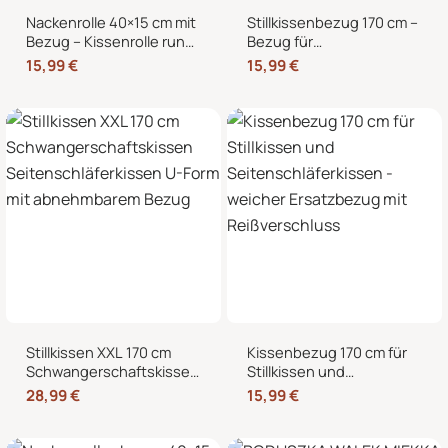
Nackenrolle 40×15 cm mit
Stillkissenbezug 170 cm –
Bezug – Kissenrolle rund,
Bezug für
weich, Dekokissen Rolle
Seitenschläferkissen und
15,99
€
15,99
€
für Bett & Sofa
Schwangerschaftskissen
mit Reißverschluss
Stillkissen XXL 170 cm
Kissenbezug 170 cm für
Schwangerschaftskissen
Stillkissen und
Seitenschläferkissen U-
Seitenschläferkissen –
28,99
€
15,99
€
Form mit abnehmbarem
weicher Ersatzbezug mit
Bezug
Reißverschluss