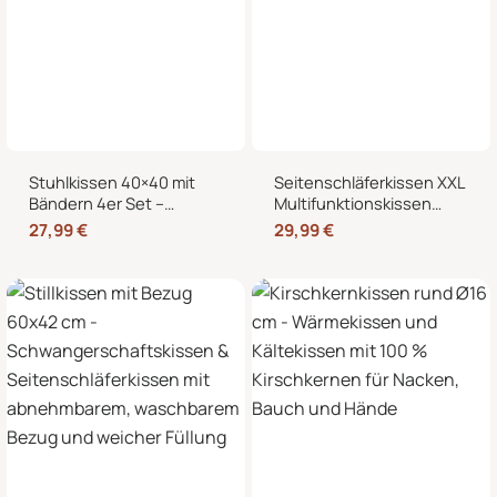
Stuhlkissen 40×40 mit
Seitenschläferkissen XXL
Bändern 4er Set –
Multifunktionskissen
Sitzkissen für Indoor &
Stillkissen – Lesekissen
27,99
€
29,99
€
Outdoor
für Bett und Sofa, weich
und formstabil