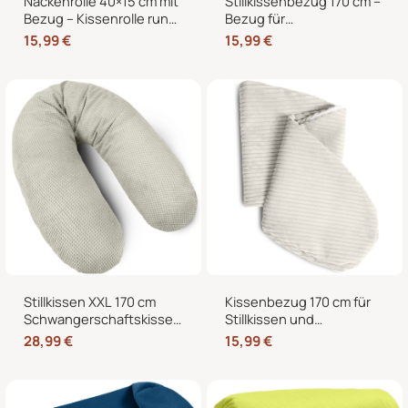
Nackenrolle 40×15 cm mit
Stillkissenbezug 170 cm –
Bezug – Kissenrolle rund,
Bezug für
weich, Dekokissen Rolle
Seitenschläferkissen und
15,99
€
15,99
€
für Bett & Sofa
Schwangerschaftskissen
mit Reißverschluss
Stillkissen XXL 170 cm
Kissenbezug 170 cm für
Schwangerschaftskissen
Stillkissen und
Seitenschläferkissen U-
Seitenschläferkissen –
28,99
€
15,99
€
Form mit abnehmbarem
weicher Ersatzbezug mit
Bezug
Reißverschluss