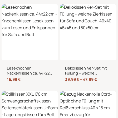
Kältekissen
Knochenform für Sofa,
Bett und Sessel
Leseknochen
Dekokissen 4er-Set mit
Nackenkissen ca. 44×22
Füllung – weiche
cm – Knochenkissen
Zierkissen für Sofa und
16,99
€
39,99
€
–
47,99
€
Lesekissen zum Lesen
Couch, 40×40, 45×45
und Entspannen für Sofa
und 50×50 cm
und Bett