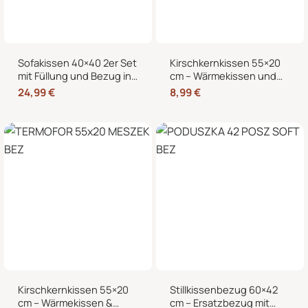
Sofakissen 40×40 2er Set
Kirschkernkissen 55×20
mit Füllung und Bezug in
cm – Wärmekissen und
edler Cord-Optik –
Kältekissen mit 100%
24,99
€
8,99
€
Dekokissen für Sofa,
Kirschkernen, für
Couch und Bett
Mikrowelle geeignet,
Nacken Rücken Bauch
Kirschkernkissen 55×20
Stillkissenbezug 60×42
cm – Wärmekissen &
cm – Ersatzbezug mit