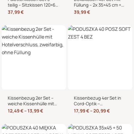
teilig – Sitzkissen 120×60
Füllung – 2x 35×45 cm +
cm + 2 Rückenkissen
2x 40×40 cm Zierkissen
37,99
€
39,99
€
60×40 cm für
für Sofa und Bett
Europaletten
Kissenbezug 2er Set –
Kissenbezug 4er Set in
weiche Kissenhülle mit
Cord-Optik –
Hotelverschluss,
Zierkissenbezüge ohne
12,49
€
–
13,99
€
17,99
€
–
20,99
€
zweifarbig, ohne Füllung
Reißverschluss mit
Hotelverschluss – 40×40,
45×45 und 50×50 cm