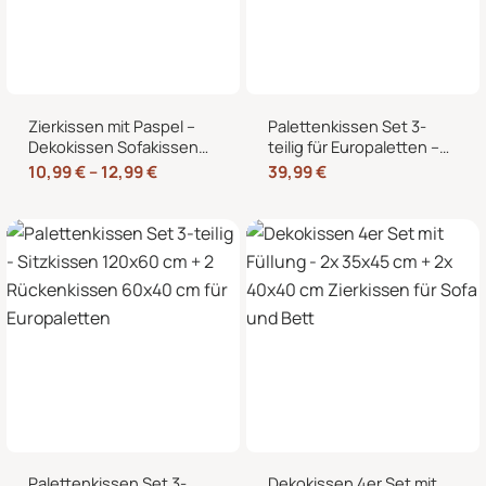
Zierkissen mit Paspel –
Palettenkissen Set 3-
Dekokissen Sofakissen
teilig für Europaletten –
mit Füllung, weicher
Sitzkissen 120×80 cm + 2
10,99
€
–
12,99
€
39,99
€
Bezug, formstabil,
Rückenkissen 40×60 cm
40/45/50 cm
mit Füllung
Palettenkissen Set 3-
Dekokissen 4er Set mit