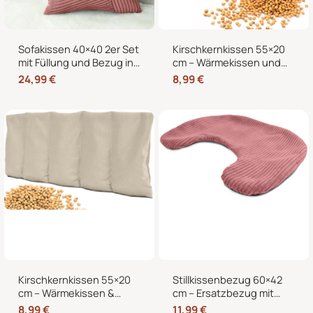
Sofakissen 40×40 2er Set
Kirschkernkissen 55×20
mit Füllung und Bezug in
cm – Wärmekissen und
edler Cord-Optik –
Kältekissen mit 100%
24,99
€
8,99
€
Dekokissen für Sofa,
Kirschkernen, für
Couch und Bett
Mikrowelle geeignet,
Nacken Rücken Bauch
Kirschkernkissen 55×20
Stillkissenbezug 60×42
cm – Wärmekissen &
cm – Ersatzbezug mit
Kältekissen für
Reißverschluss für
8,99
€
11,99
€