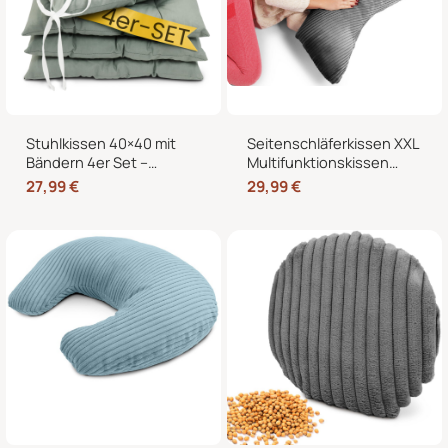
Stuhlkissen 40×40 mit
Seitenschläferkissen XXL
Bändern 4er Set –
Multifunktionskissen
Sitzkissen für Indoor &
Stillkissen – Lesekissen
27,99
€
29,99
€
Outdoor
für Bett und Sofa, weich
und formstabil