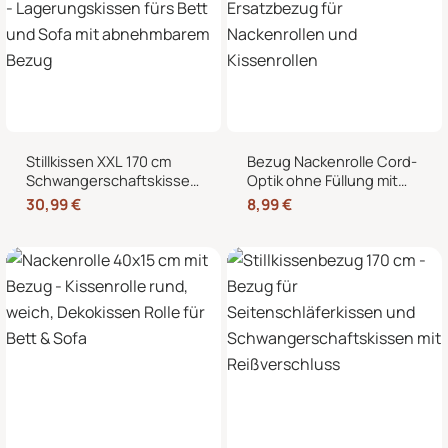
Stillkissen XXL 170 cm
Bezug Nackenrolle Cord-
Schwangerschaftskissen
Optik ohne Füllung mit
Seitenschläferkissen U-
Reißverschluss 40 x 15
30,99
€
8,99
€
Form – Lagerungskissen
cm – Ersatzbezug für
fürs Bett und Sofa mit
Nackenrollen und
abnehmbarem Bezug
Kissenrollen