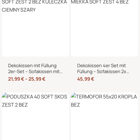
Dekokissen mit Füllung
Dekokissen 4er Set mit
2er-Set – Sofakissen mit
Füllung – Sofakissen 2x
dekorativer Biese,
50×50 + 2x 35×45 cm –
21,99
€
–
25,99
€
45,99
€
formstabil, in 40×40,
Zierkissen Couchkissen
45×45 und 50×50 cm
fürs Wohnzimmer in
Cord-Optik