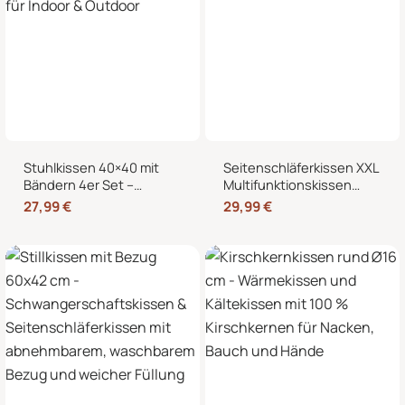
Stuhlkissen 40×40 mit
Seitenschläferkissen XXL
Bändern 4er Set –
Multifunktionskissen
Sitzkissen für Indoor &
Stillkissen – Lesekissen
27,99
€
29,99
€
Outdoor
für Bett und Sofa, weich
und formstabil