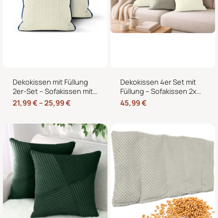
Dekokissen mit Füllung
Dekokissen 4er Set mit
2er-Set – Sofakissen mit
Füllung – Sofakissen 2x
dekorativer Biese,
50×50 + 2x 35×45 cm –
21,99
€
–
25,99
€
45,99
€
formstabil, in 40×40,
Zierkissen Couchkissen
45×45 und 50×50 cm
fürs Wohnzimmer in
Cord-Optik