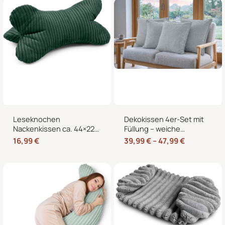
Bett und Sessel
Leseknochen
Dekokissen 4er-Set mit
Nackenkissen ca. 44×22
Füllung – weiche
cm – Knochenkissen
Zierkissen für Sofa und
16,99
€
39,99
€
–
47,99
€
Lesekissen zum Lesen
Couch, 40×40, 45×45
und Entspannen für Sofa
und 50×50 cm
und Bett