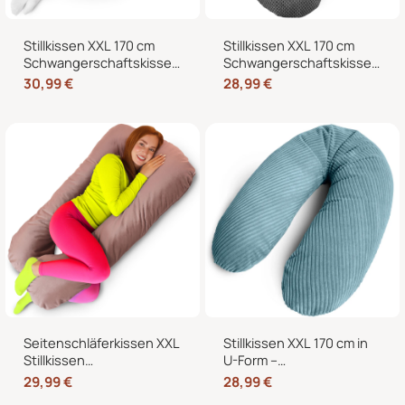
Stillkissen XXL 170 cm
Stillkissen XXL 170 cm
Schwangerschaftskissen
Schwangerschaftskissen
Seitenschläferkissen U-
Seitenschläferkissen U-
30,99
€
28,99
€
Form – Lagerungskissen
Form mit abnehmbarem
fürs Bett und Sofa mit
Bezug
abnehmbarem Bezug
Seitenschläferkissen XXL
Stillkissen XXL 170 cm in
Stillkissen
U-Form –
Schwangerschaftskissen
Schwangerschaftskissen,
29,99
€
28,99
€
J-Form 120 x 70 cm mit
Seitenschläferkissen und