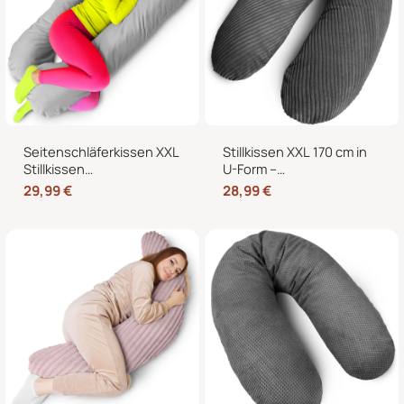
Seitenschläferkissen XXL
Stillkissen XXL 170 cm in
Stillkissen
U-Form –
Schwangerschaftskissen
Schwangerschaftskissen,
29,99
€
28,99
€
J-Form 120 x 70 cm mit
Seitenschläferkissen und
abnehmbarem Bezug
Lagerungskissen mit
Bezug