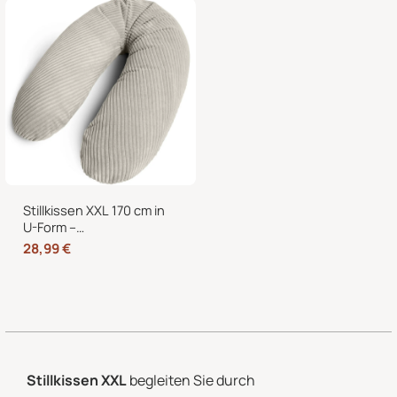
abnehmbarem Bezug
Stillkissen XXL 170 cm in
U-Form –
Schwangerschaftskissen,
28,99
€
Seitenschläferkissen und
Lagerungskissen mit
Bezug
Stillkissen XXL
begleiten Sie durch