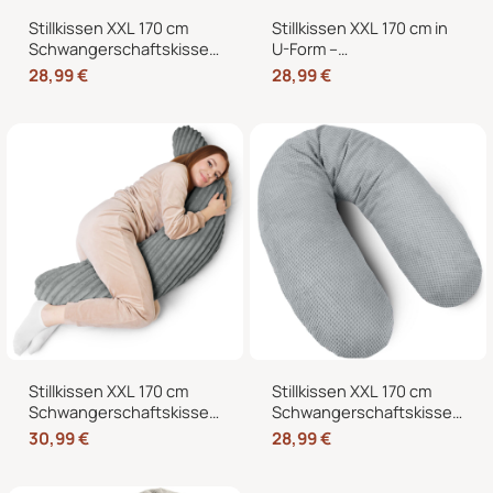
Stillkissen XXL 170 cm
Stillkissen XXL 170 cm in
Schwangerschaftskissen
U-Form –
Seitenschläferkissen U-
Schwangerschaftskissen,
28,99
€
28,99
€
Form mit abnehmbarem
Seitenschläferkissen und
Bezug
Lagerungskissen mit
Bezug
Stillkissen XXL 170 cm
Stillkissen XXL 170 cm
Schwangerschaftskissen
Schwangerschaftskissen
Seitenschläferkissen U-
Seitenschläferkissen U-
30,99
€
28,99
€
Form – Lagerungskissen
Form mit abnehmbarem
fürs Bett und Sofa mit
Bezug