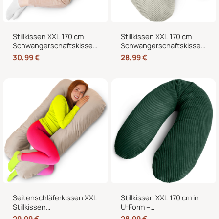
Stillkissen XXL 170 cm
Stillkissen XXL 170 cm
Schwangerschaftskissen
Schwangerschaftskissen
Seitenschläferkissen U-
Seitenschläferkissen U-
30,99
€
28,99
€
Form – Lagerungskissen
Form mit abnehmbarem
fürs Bett und Sofa mit
Bezug
abnehmbarem Bezug
Seitenschläferkissen XXL
Stillkissen XXL 170 cm in
Stillkissen
U-Form –
Schwangerschaftskissen
Schwangerschaftskissen,
29,99
€
28,99
€