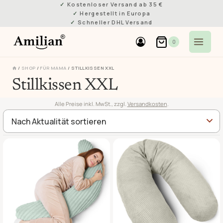
Zum
Kostenloser Versand ab 35 €
Hergestellt in Europa
Inhalt
Schneller DHL Versand
springen
0
/
SHOP
/
FÜR MAMA
/
STILLKISSEN XXL
Stillkissen XXL
Alle Preise inkl. MwSt., zzgl.
Versandkosten
.