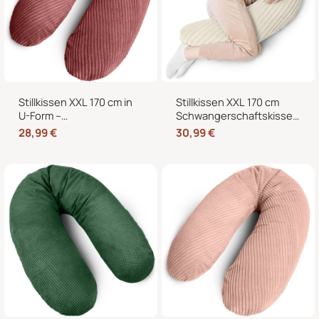
Stillkissen XXL 170 cm in
Stillkissen XXL 170 cm
U-Form –
Schwangerschaftskissen
Schwangerschaftskissen,
Seitenschläferkissen U-
28,99
€
30,99
€
Seitenschläferkissen und
Form – Lagerungskissen
Lagerungskissen mit
fürs Bett und Sofa mit
Bezug
abnehmbarem Bezug