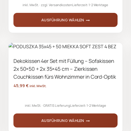
inkl. MwSt.
zzgl.
Versandkosten
Lieferzeit:
1-2 Werktage
AUSFÜHRUNG WÄHLEN
Dieses
Produkt
weist
mehrere
Dekokissen 4er Set mit Füllung – Sofakissen
Varianten
2x 50×50 + 2x 35×45 cm – Zierkissen
auf.
Die
Couchkissen fürs Wohnzimmer in Cord-Optik
Optionen
45,99
€
inkl. MwSt.
können
auf
inkl. MwSt.
GRATIS Lieferung
Lieferzeit:
1-2 Werktage
der
Produktseite
AUSFÜHRUNG WÄHLEN
gewählt
werden
Dieses