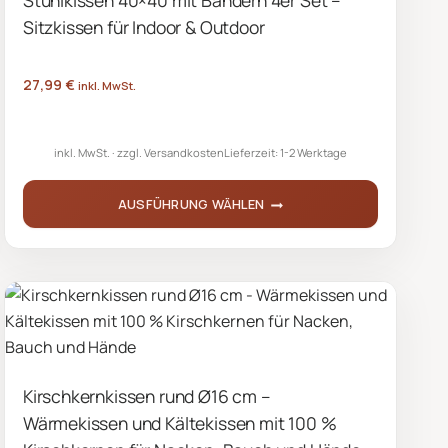
Sitzkissen für Indoor & Outdoor
Die
Optionen
können
27,99
€
inkl. MwSt.
auf
der
inkl. MwSt.
zzgl.
Versandkosten
Lieferzeit:
1-2 Werktage
Produktseite
gewählt
AUSFÜHRUNG WÄHLEN
werden
Dieses
Produkt
weist
mehrere
Varianten
auf.
Kirschkernkissen rund Ø16 cm –
Die
Wärmekissen und Kältekissen mit 100 %
Optionen
können