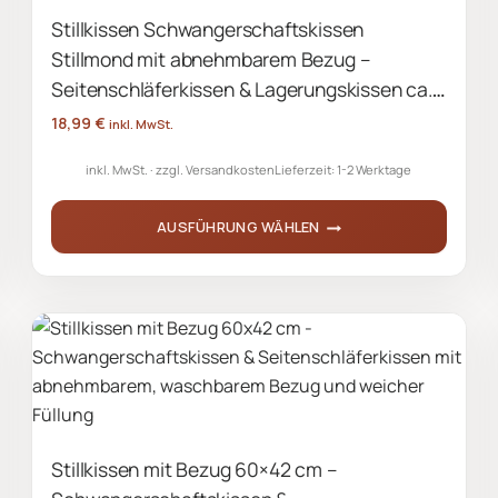
Stillkissen Schwangerschaftskissen
Die
Stillmond mit abnehmbarem Bezug –
Optionen
können
Seitenschläferkissen & Lagerungskissen ca.
auf
60×42 cm
18,99
€
inkl. MwSt.
der
inkl. MwSt.
zzgl.
Versandkosten
Lieferzeit:
1-2 Werktage
Produktseite
gewählt
AUSFÜHRUNG WÄHLEN
werden
Dieses
Produkt
weist
mehrere
Varianten
auf.
Die
Stillkissen mit Bezug 60×42 cm –
Optionen
können