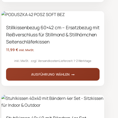
Produkt
weist
mehrere
Stillkissenbezug 60×42 cm – Ersatzbezug mit
Varianten
Reißverschluss für Stillmond & Stillhörnchen
auf.
Die
Seitenschläferkissen
Optionen
11,99
€
inkl. MwSt.
können
inkl. MwSt.
zzgl.
Versandkosten
Lieferzeit:
1-2 Werktage
auf
der
AUSFÜHRUNG WÄHLEN
Produktseite
gewählt
Dieses
werden
Produkt
weist
mehrere
Varianten
Stuhlkissen 40×40 mit Bändern 4er Set –
auf.