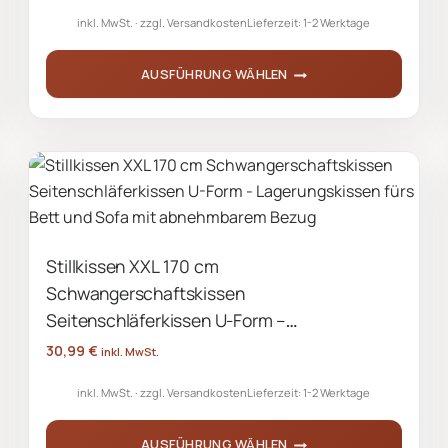
inkl. MwSt.
zzgl.
Versandkosten
Lieferzeit:
1-2 Werktage
Produktseite
gewählt
AUSFÜHRUNG WÄHLEN
werden
Dieses
Produkt
weist
mehrere
Varianten
auf.
Stillkissen XXL 170 cm
Die
Schwangerschaftskissen
Optionen
können
Seitenschläferkissen U-Form –
auf
Lagerungskissen fürs Bett und Sofa mit
30,99
€
inkl. MwSt.
der
abnehmbarem Bezug
inkl. MwSt.
zzgl.
Versandkosten
Lieferzeit:
1-2 Werktage
Produktseite
gewählt
AUSFÜHRUNG WÄHLEN
werden