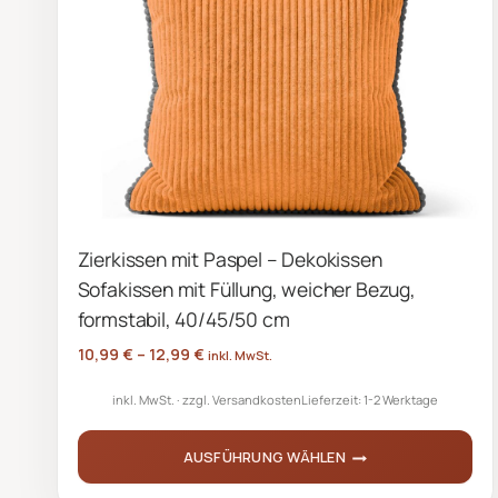
Zierkissen mit Paspel – Dekokissen
Sofakissen mit Füllung, weicher Bezug,
formstabil, 40/45/50 cm
10,99
€
–
12,99
€
inkl. MwSt.
inkl. MwSt.
zzgl.
Versandkosten
Lieferzeit:
1-2 Werktage
AUSFÜHRUNG WÄHLEN
Dieses