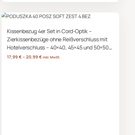
Produkt
weist
mehrere
Kissenbezug 4er Set in Cord-Optik –
Varianten
Zierkissenbezüge ohne Reißverschluss mit
auf.
Die
Hotelverschluss – 40×40, 45×45 und 50×50
Optionen
cm
17,99
€
–
20,99
€
inkl. MwSt.
können
auf
der
Produktseite
gewählt
werden