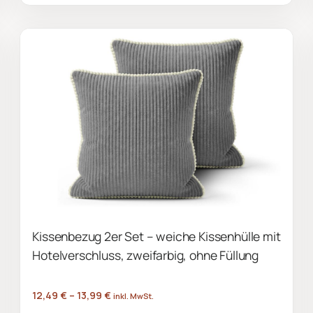
Produkt
weist
mehrere
Varianten
auf.
Die
Optionen
können
auf
der
Produktseite
gewählt
Kissenbezug 2er Set – weiche Kissenhülle mit
werden
Hotelverschluss, zweifarbig, ohne Füllung
12,49
€
–
13,99
€
inkl. MwSt.