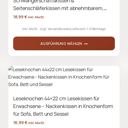
Schwangerschaftskissen &
auf
Seitenschläferkissen mit abnehmbarem,
der
waschbarem Bezug und weicher Füllung
18,99
€
inkl. MwSt.
Produktseite
inkl. MwSt.
zzgl.
Versandkosten
Lieferzeit:
1-2 Werktage
gewählt
werden
AUSFÜHRUNG WÄHLEN
Dieses
Produkt
weist
mehrere
Varianten
auf.
Leseknochen 44×22 cm Lesekissen für
Die
Erwachsene – Nackenkissen in Knochenform
Optionen
können
für Sofa, Bett und Sessel
auf
16,99
€
inkl. MwSt.
der