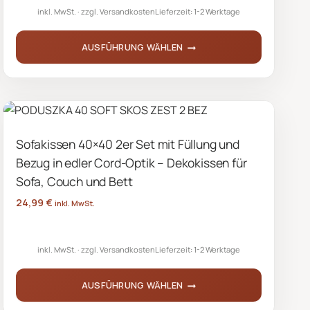
inkl. MwSt.
zzgl.
Versandkosten
Lieferzeit:
1-2 Werktage
AUSFÜHRUNG WÄHLEN
Dieses
Produkt
weist
mehrere
Sofakissen 40×40 2er Set mit Füllung und
Varianten
Bezug in edler Cord-Optik – Dekokissen für
auf.
Die
Sofa, Couch und Bett
Optionen
24,99
€
inkl. MwSt.
können
auf
inkl. MwSt.
zzgl.
Versandkosten
Lieferzeit:
1-2 Werktage
der
Produktseite
AUSFÜHRUNG WÄHLEN
gewählt
werden
Dieses