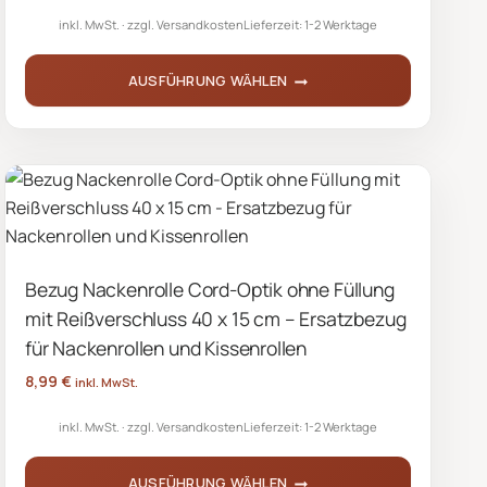
inkl. MwSt.
zzgl.
Versandkosten
Lieferzeit:
1-2 Werktage
Produktseite
gewählt
AUSFÜHRUNG WÄHLEN
werden
Dieses
Produkt
weist
mehrere
Varianten
auf.
Bezug Nackenrolle Cord-Optik ohne Füllung
Die
mit Reißverschluss 40 x 15 cm – Ersatzbezug
Optionen
können
für Nackenrollen und Kissenrollen
auf
8,99
€
inkl. MwSt.
der
inkl. MwSt.
zzgl.
Versandkosten
Lieferzeit:
1-2 Werktage
Produktseite
gewählt
AUSFÜHRUNG WÄHLEN
werden