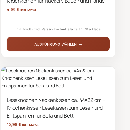
Kirschkernen für Nacken, Bauch und Hände
auf
4,99
€
inkl. MwSt.
der
Produktseite
inkl. MwSt.
zzgl.
Versandkosten
Lieferzeit:
1-2 Werktage
gewählt
werden
AUSFÜHRUNG WÄHLEN
Dieses
Produkt
weist
mehrere
Varianten
auf.
Leseknochen Nackenkissen ca. 44×22 cm –
Die
Knochenkissen Lesekissen zum Lesen und
Optionen
können
Entspannen für Sofa und Bett
auf
16,99
€
inkl. MwSt.
der