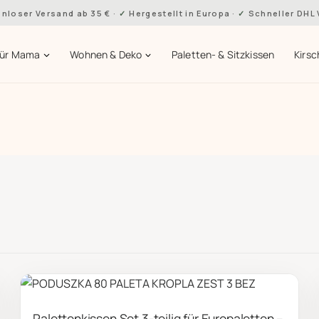
nloser Versand ab 35 €
·
Hergestellt in Europa
·
Schneller DHL
Für Mama
Wohnen & Deko
Paletten- & Sitzkissen
Kirsc
Palettenkissen Set 3-teilig für Europaletten –