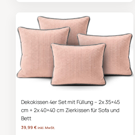
Produkt
weist
mehrere
Varianten
auf.
Die
Optionen
können
auf
der
Produktseite
gewählt
Dekokissen 4er Set mit Füllung – 2x 35×45
werden
cm + 2x 40×40 cm Zierkissen für Sofa und
Bett
39,99
€
inkl. MwSt.