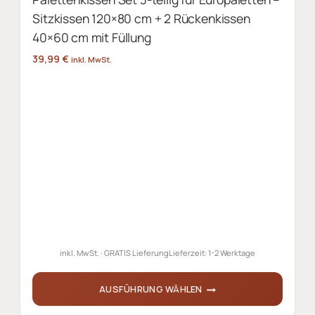
Sitzkissen 120×80 cm + 2 Rückenkissen
40×60 cm mit Füllung
39,99
€
inkl. MwSt.
inkl. MwSt.
GRATIS Lieferung
Lieferzeit:
1-2 Werktage
AUSFÜHRUNG WÄHLEN
Dieses