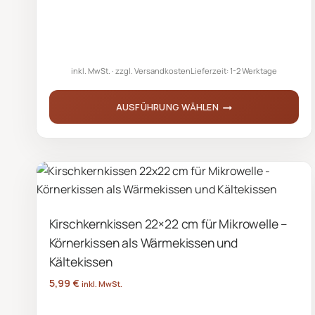
auf
der
Produktseite
inkl. MwSt.
zzgl.
Versandkosten
Lieferzeit:
1-2 Werktage
gewählt
werden
AUSFÜHRUNG WÄHLEN
Dieses
Produkt
weist
mehrere
Varianten
Kirschkernkissen 22×22 cm für Mikrowelle –
auf.
Körnerkissen als Wärmekissen und
Die
Optionen
Kältekissen
können
5,99
€
inkl. MwSt.
auf
der