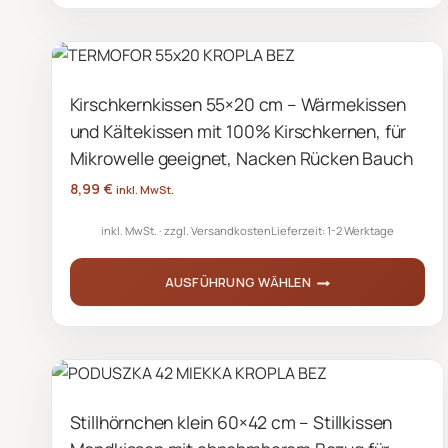
Produkt
weist
mehrere
Kirschkernkissen 55×20 cm – Wärmekissen
Varianten
und Kältekissen mit 100% Kirschkernen, für
auf.
Die
Mikrowelle geeignet, Nacken Rücken Bauch
Optionen
8,99
€
inkl. MwSt.
können
inkl. MwSt.
zzgl.
Versandkosten
Lieferzeit:
1-2 Werktage
auf
der
AUSFÜHRUNG WÄHLEN
Produktseite
gewählt
Dieses
werden
Produkt
weist
mehrere
Stillhörnchen klein 60×42 cm – Stillkissen
Varianten
auf.