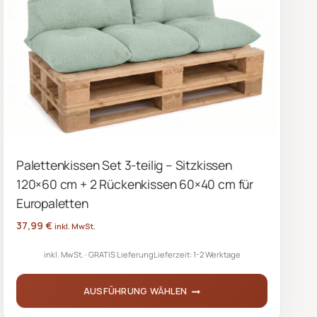
Palettenkissen Set 3-teilig – Sitzkissen
120×60 cm + 2 Rückenkissen 60×40 cm für
Europaletten
37,99
€
inkl. MwSt.
inkl. MwSt.
GRATIS Lieferung
Lieferzeit:
1-2 Werktage
AUSFÜHRUNG WÄHLEN
Dieses