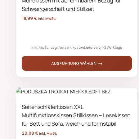
Mondkissen mit abnehmbarem Bezug für
Die
Schwangerschaft und Stillzeit
Optionen
18,99
€
inkl. MwSt.
können
auf
der
inkl. MwSt.
zzgl.
Versandkosten
Lieferzeit:
1-2 Werktage
Produktseite
gewählt
AUSFÜHRUNG WÄHLEN
werden
Dieses
Produkt
weist
mehrere
Seitenschläferkissen XXL
Varianten
Multifunktionskissen Stillkissen – Lesekissen
auf.
Die
für Bett und Sofa, weich und formstabil
Optionen
29,99
€
inkl. MwSt.
können