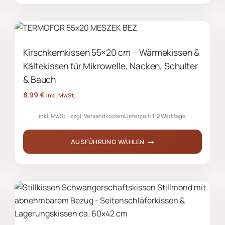
Produkt
weist
mehrere
Kirschkernkissen 55×20 cm – Wärmekissen &
Varianten
Kältekissen für Mikrowelle, Nacken, Schulter
auf.
Die
& Bauch
Optionen
8,99
€
inkl. MwSt.
können
inkl. MwSt.
zzgl.
Versandkosten
Lieferzeit:
1-2 Werktage
auf
der
AUSFÜHRUNG WÄHLEN
Produktseite
gewählt
Dieses
werden
Produkt
weist
mehrere
Varianten
auf.