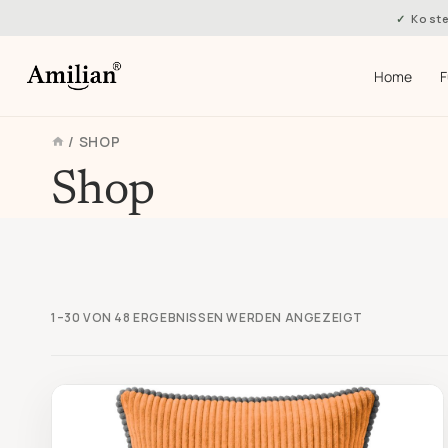
Zum
Koste
Inhalt
springen
Home
/
SHOP
Shop
NACH
1–30 VON 48 ERGEBNISSEN WERDEN ANGEZEIGT
AKTUALITÄT
SORTIERT