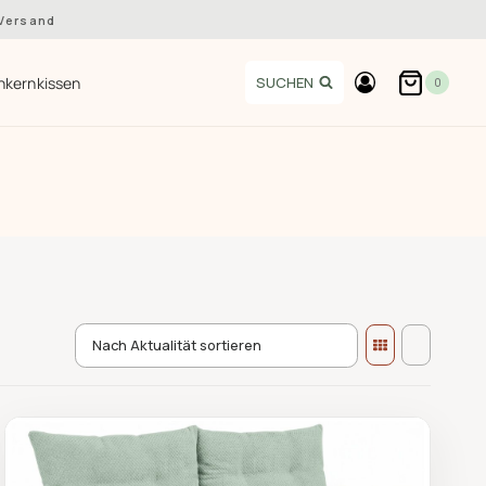
 Versand
hkernkissen
SUCHEN
0