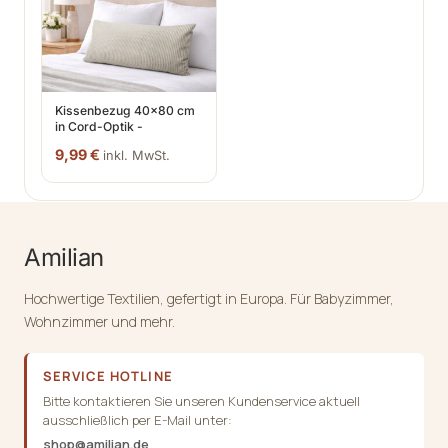
Pflege:
waschbar bei 30 °C, nicht bleichen, nicht im
Trommeltrockner trocknen, nicht chemisch reinigen, nicht
bügeln
Herstellung:
Europäische Union
Kissenbezug 40x80 cm
Hinweis
in Cord-Optik -
Kopfkissenbezug &
€
Bitte beachten Sie, dass Farben je nach Bildschirmdarstellung
9,99
inkl. MwSt.
Sofakissenbezug mit
Hotelverschluss
leicht abweichen können. Die Lieferung umfasst ausschließlich
Kissenbezüge ohne Innenkissen.
Amilian
Hochwertige Textilien, gefertigt in Europa. Für Babyzimmer,
Wohnzimmer und mehr.
SERVICE HOTLINE
Bitte kontaktieren Sie unseren Kundenservice aktuell
ausschließlich per E-Mail unter:
shop@amilian.de