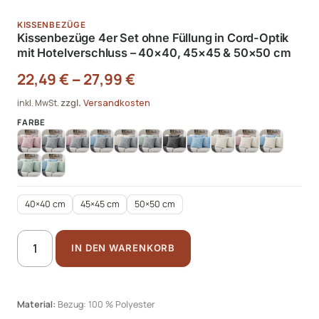
KISSENBEZÜGE
Kissenbezüge 4er Set ohne Füllung in Cord-Optik
mit Hotelverschluss – 40×40, 45×45 & 50×50 cm
22,49
€
27,99
€
–
Versandkosten
inkl. MwSt.
zzgl.
40×40 cm
45×45 cm
50×50 cm
Kissenbezüge
IN DEN WARENKORB
4er
Set
ohne
Material:
Bezug: 100 % Polyester
Füllung