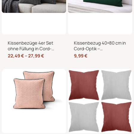
Kissenbezüge 4er Set
Kissenbezug 40×80 cm in
ohne Füllung in Cord-
Cord-Optik –
Optik mit Hotelverschluss
Kopfkissenbezug &
22,49
€
–
27,99
€
9,99
€
– 40×40, 45×45 & 50×50
Sofakissenbezug mit
cm
Hotelverschluss