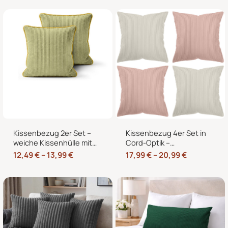
cm
Hotelverschluss
Kissenbezug 2er Set –
Kissenbezug 4er Set in
weiche Kissenhülle mit
Cord-Optik –
Hotelverschluss,
Zierkissenbezüge ohne
12,49
€
–
13,99
€
17,99
€
–
20,99
€
zweifarbig, ohne Füllung
Reißverschluss mit
Hotelverschluss – 40×40,
45×45 und 50×50 cm