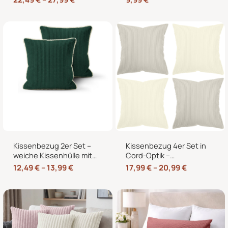
– 40×40, 45×45 & 50×50
Sofakissenbezug mit
cm
Hotelverschluss
Kissenbezug 2er Set –
Kissenbezug 4er Set in
weiche Kissenhülle mit
Cord-Optik –
Hotelverschluss,
Zierkissenbezüge ohne
12,49
€
–
13,99
€
17,99
€
–
20,99
€
zweifarbig, ohne Füllung
Reißverschluss mit
Hotelverschluss – 40×40,
45×45 und 50×50 cm