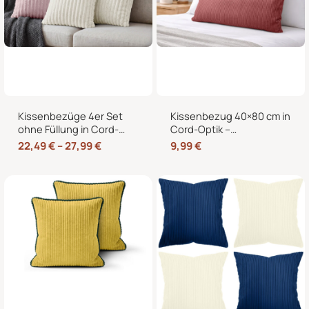
Kissenbezüge 4er Set
Kissenbezug 40×80 cm in
ohne Füllung in Cord-
Cord-Optik –
Optik mit Hotelverschluss
Kopfkissenbezug &
22,49
€
–
27,99
€
9,99
€
– 40×40, 45×45 & 50×50
Sofakissenbezug mit
cm
Hotelverschluss