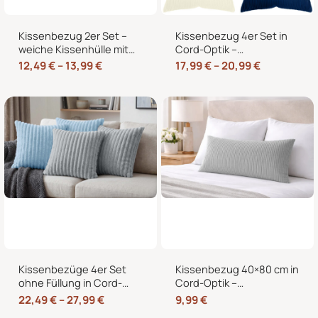
Kissenbezug 2er Set –
Kissenbezug 4er Set in
weiche Kissenhülle mit
Cord-Optik –
Hotelverschluss,
Zierkissenbezüge ohne
12,49
€
–
13,99
€
17,99
€
–
20,99
€
zweifarbig, ohne Füllung
Reißverschluss mit
Hotelverschluss – 40×40,
45×45 und 50×50 cm
Kissenbezüge 4er Set
Kissenbezug 40×80 cm in
ohne Füllung in Cord-
Cord-Optik –
Optik mit Hotelverschluss
Kopfkissenbezug &
22,49
€
–
27,99
€
9,99
€
– 40×40, 45×45 & 50×50
Sofakissenbezug mit