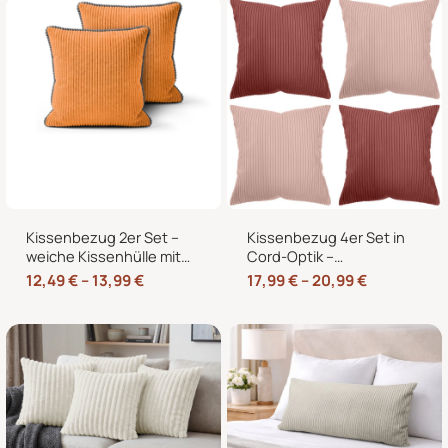
Kissenbezug 2er Set –
Kissenbezug 4er Set in
weiche Kissenhülle mit
Cord-Optik –
Hotelverschluss,
Zierkissenbezüge ohne
12,49
€
–
13,99
€
17,99
€
–
20,99
€
zweifarbig, ohne Füllung
Reißverschluss mit
Hotelverschluss – 40×40,
45×45 und 50×50 cm