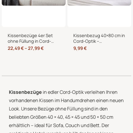
Kissenbezüge 4er Set
Kissenbezug 40×80 cm in
ohne Füllung in Cord-
Cord-Optik –
Optik mit Hotelverschluss
Kopfkissenbezug &
22,49
€
–
27,99
€
9,99
€
– 40×40, 45×45 & 50×50
Sofakissenbezug mit
cm
Hotelverschluss
Kissenbezüge
in edler Cord-Optik verleihen Ihren
vorhandenen Kissen im Handumdrehen einen neuen
Look. Unsere Bezüge ohne Füllung sind in den
beliebten Größen 40 × 40, 45 × 45 und 50 × 50 cm
erhältlich – ideal für Sofa, Couch und Bett. Der