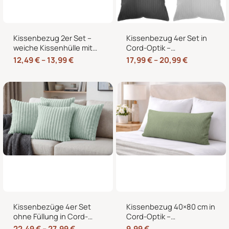
Kissenbezug 2er Set –
Kissenbezug 4er Set in
weiche Kissenhülle mit
Cord-Optik –
Hotelverschluss,
Zierkissenbezüge ohne
12,49
€
–
13,99
€
17,99
€
–
20,99
€
zweifarbig, ohne Füllung
Reißverschluss mit
Hotelverschluss – 40×40,
45×45 und 50×50 cm
Kissenbezüge 4er Set
Kissenbezug 40×80 cm in
ohne Füllung in Cord-
Cord-Optik –
Optik mit Hotelverschluss
Kopfkissenbezug &
22,49
€
–
27,99
€
9,99
€