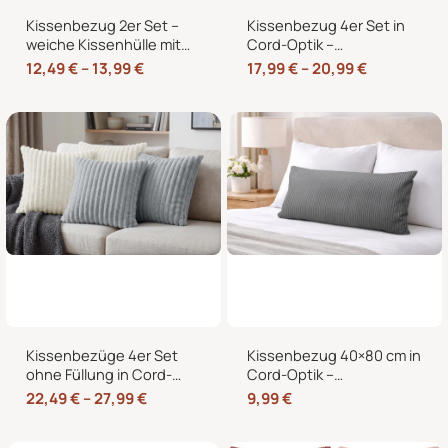
Kissenbezug 2er Set –
Kissenbezug 4er Set in
weiche Kissenhülle mit
Cord-Optik –
Hotelverschluss,
Zierkissenbezüge ohne
12,49
€
–
13,99
€
17,99
€
–
20,99
€
zweifarbig, ohne Füllung
Reißverschluss mit
Hotelverschluss – 40×40,
45×45 und 50×50 cm
Kissenbezüge 4er Set
Kissenbezug 40×80 cm in
ohne Füllung in Cord-
Cord-Optik –
Optik mit Hotelverschluss
Kopfkissenbezug &
22,49
€
–
27,99
€
9,99
€
– 40×40, 45×45 & 50×50
Sofakissenbezug mit
cm
Hotelverschluss