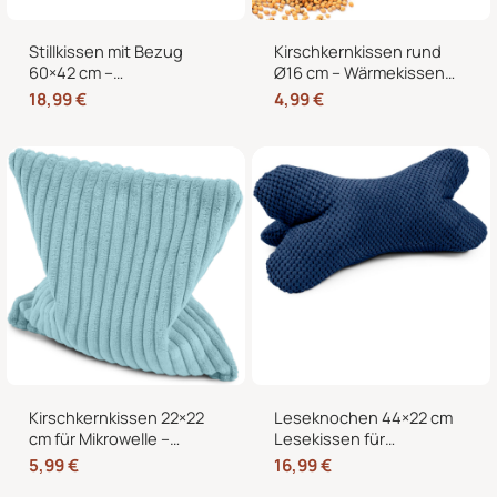
Stillkissen mit Bezug
Kirschkernkissen rund
60×42 cm –
Ø16 cm – Wärmekissen
Schwangerschaftskissen
und Kältekissen mit 100
18,99
€
4,99
€
& Seitenschläferkissen
% Kirschkernen für
mit abnehmbarem,
Nacken, Bauch und
waschbarem Bezug und
Hände
weicher Füllung
Kirschkernkissen 22×22
Leseknochen 44×22 cm
cm für Mikrowelle –
Lesekissen für
Körnerkissen als
Erwachsene –
5,99
€
16,99
€
Wärmekissen und
Nackenkissen in