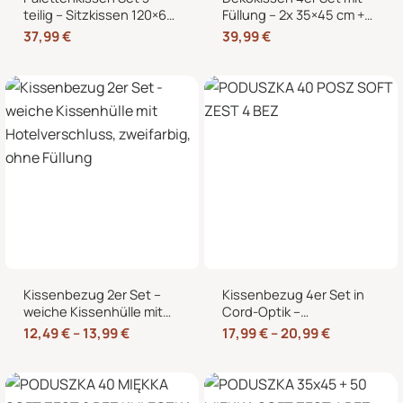
teilig – Sitzkissen 120×60
Füllung – 2x 35×45 cm +
cm + 2 Rückenkissen
2x 40×40 cm Zierkissen
37,99
€
39,99
€
60×40 cm für
für Sofa und Bett
Europaletten
Kissenbezug 2er Set –
Kissenbezug 4er Set in
weiche Kissenhülle mit
Cord-Optik –
Hotelverschluss,
Zierkissenbezüge ohne
12,49
€
–
13,99
€
17,99
€
–
20,99
€
zweifarbig, ohne Füllung
Reißverschluss mit
Hotelverschluss – 40×40,
45×45 und 50×50 cm