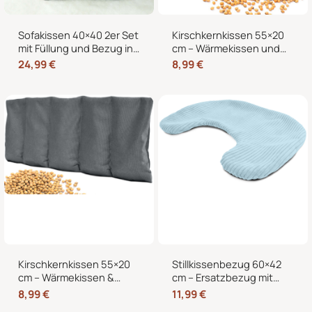
Sofakissen 40×40 2er Set
Kirschkernkissen 55×20
mit Füllung und Bezug in
cm – Wärmekissen und
edler Cord-Optik –
Kältekissen mit 100%
24,99
€
8,99
€
Dekokissen für Sofa,
Kirschkernen, für
Couch und Bett
Mikrowelle geeignet,
Nacken Rücken Bauch
Kirschkernkissen 55×20
Stillkissenbezug 60×42
cm – Wärmekissen &
cm – Ersatzbezug mit
Kältekissen für
Reißverschluss für
8,99
€
11,99
€
Mikrowelle, Nacken,
Stillmond & Stillhörnchen