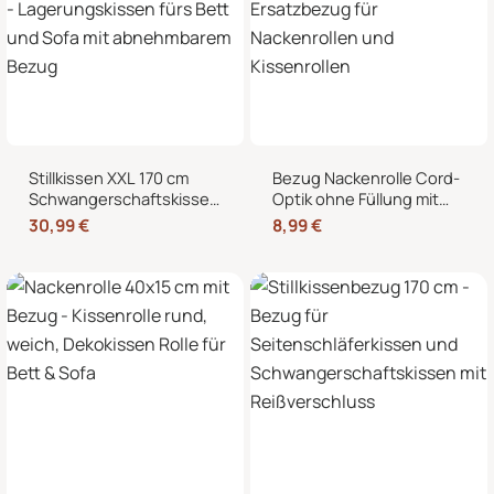
Stillkissen XXL 170 cm
Bezug Nackenrolle Cord-
Schwangerschaftskissen
Optik ohne Füllung mit
Seitenschläferkissen U-
Reißverschluss 40 x 15
30,99
€
8,99
€
Form – Lagerungskissen
cm – Ersatzbezug für
fürs Bett und Sofa mit
Nackenrollen und
abnehmbarem Bezug
Kissenrollen