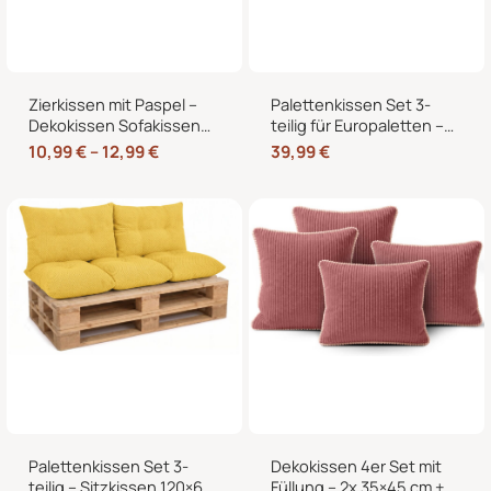
Zierkissen mit Paspel –
Palettenkissen Set 3-
Dekokissen Sofakissen
teilig für Europaletten –
mit Füllung, weicher
Sitzkissen 120×80 cm + 2
10,99
€
–
12,99
€
39,99
€
Bezug, formstabil,
Rückenkissen 40×60 cm
40/45/50 cm
mit Füllung
Palettenkissen Set 3-
Dekokissen 4er Set mit
teilig – Sitzkissen 120×60
Füllung – 2x 35×45 cm +