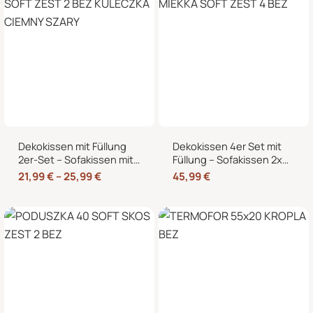
Dekokissen mit Füllung
Dekokissen 4er Set mit
2er-Set – Sofakissen mit
Füllung – Sofakissen 2x
dekorativer Biese,
50×50 + 2x 35×45 cm –
21,99
€
–
25,99
€
45,99
€
formstabil, in 40×40,
Zierkissen Couchkissen
45×45 und 50×50 cm
fürs Wohnzimmer in
Cord-Optik