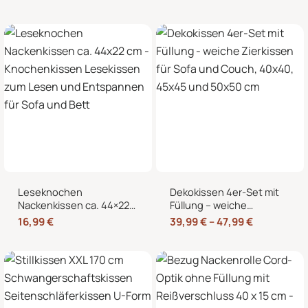
Wärmekissen und
Nackenkissen in
Kältekissen
Knochenform für Sofa,
Bett und Sessel
Leseknochen
Dekokissen 4er-Set mit
Nackenkissen ca. 44×22
Füllung – weiche
cm – Knochenkissen
Zierkissen für Sofa und
16,99
€
39,99
€
–
47,99
€
Lesekissen zum Lesen
Couch, 40×40, 45×45
und Entspannen für Sofa
und 50×50 cm
und Bett