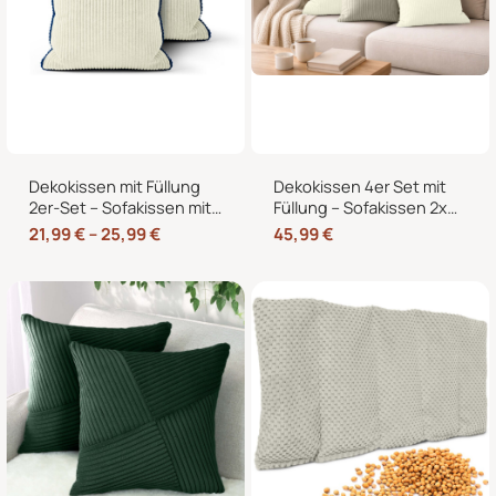
Dekokissen mit Füllung
Dekokissen 4er Set mit
2er-Set – Sofakissen mit
Füllung – Sofakissen 2x
dekorativer Biese,
50×50 + 2x 35×45 cm –
21,99
€
–
25,99
€
45,99
€
formstabil, in 40×40,
Zierkissen Couchkissen
45×45 und 50×50 cm
fürs Wohnzimmer in
Cord-Optik