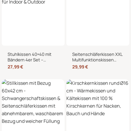
Stuhlkissen 40×40 mit
Seitenschläferkissen XXL
Bändern 4er Set –
Multifunktionskissen
Sitzkissen für Indoor &
Stillkissen – Lesekissen
27,99
€
29,99
€
Outdoor
für Bett und Sofa, weich
und formstabil