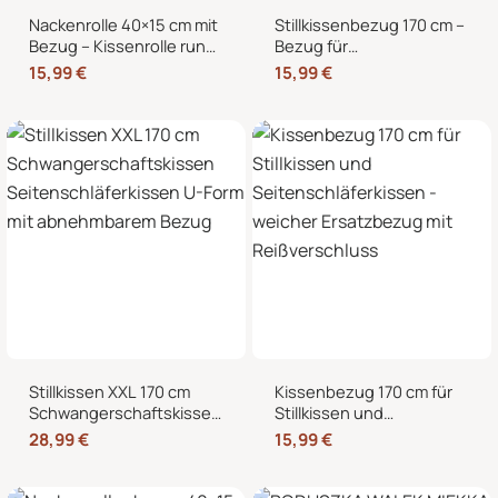
Nackenrolle 40×15 cm mit
Stillkissenbezug 170 cm –
Bezug – Kissenrolle rund,
Bezug für
weich, Dekokissen Rolle
Seitenschläferkissen und
15,99
€
15,99
€
für Bett & Sofa
Schwangerschaftskissen
mit Reißverschluss
Stillkissen XXL 170 cm
Kissenbezug 170 cm für
Schwangerschaftskissen
Stillkissen und
Seitenschläferkissen U-
Seitenschläferkissen –
28,99
€
15,99
€
Form mit abnehmbarem
weicher Ersatzbezug mit
Bezug
Reißverschluss