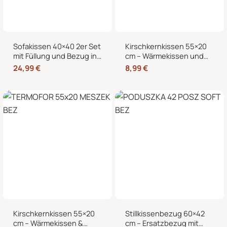
Sofakissen 40×40 2er Set
Kirschkernkissen 55×20
mit Füllung und Bezug in
cm – Wärmekissen und
edler Cord-Optik –
Kältekissen mit 100%
24,99
€
8,99
€
Dekokissen für Sofa,
Kirschkernen, für
Couch und Bett
Mikrowelle geeignet,
Nacken Rücken Bauch
Kirschkernkissen 55×20
Stillkissenbezug 60×42
cm – Wärmekissen &
cm – Ersatzbezug mit