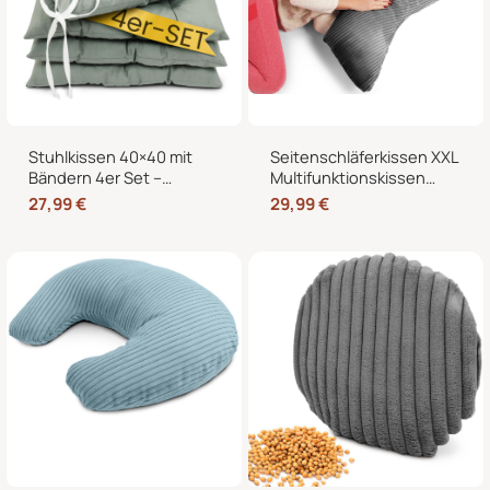
Stuhlkissen 40×40 mit
Seitenschläferkissen XXL
Bändern 4er Set –
Multifunktionskissen
Sitzkissen für Indoor &
Stillkissen – Lesekissen
27,99
€
29,99
€
Outdoor
für Bett und Sofa, weich
und formstabil