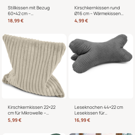
Stillkissen mit Bezug
Kirschkernkissen rund
60×42 cm –
Ø16 cm – Wärmekissen
Schwangerschaftskissen
und Kältekissen mit 100
18,99
€
4,99
€
& Seitenschläferkissen
% Kirschkernen für
mit abnehmbarem,
Nacken, Bauch und
waschbarem Bezug und
Hände
weicher Füllung
Kirschkernkissen 22×22
Leseknochen 44×22 cm
cm für Mikrowelle –
Lesekissen für
Körnerkissen als
Erwachsene –
5,99
€
16,99
€
Wärmekissen und
Nackenkissen in
Kältekissen
Knochenform für Sofa,