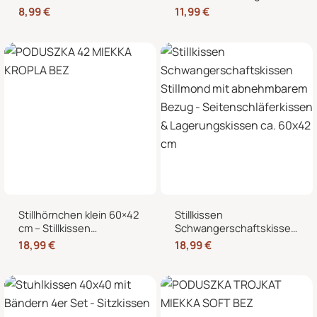
Kältekissen für
Reißverschluss für
8,99
€
11,99
€
Mikrowelle, Nacken,
Stillmond & Stillhörnchen
Schulter & Bauch
Seitenschläferkissen
Stillhörnchen klein 60×42
Stillkissen
cm – Stillkissen
Schwangerschaftskissen
Mondkissen mit
Stillmond mit
18,99
€
18,99
€
abnehmbarem Bezug für
abnehmbarem Bezug –
Schwangerschaft und
Seitenschläferkissen &
Stillzeit
Lagerungskissen ca.
60×42 cm