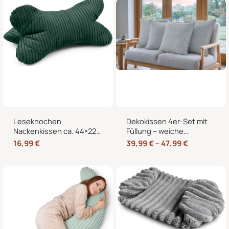
Bett und Sessel
Leseknochen
Dekokissen 4er-Set mit
Nackenkissen ca. 44×22
Füllung – weiche
cm – Knochenkissen
Zierkissen für Sofa und
16,99
€
39,99
€
–
47,99
€
Lesekissen zum Lesen
Couch, 40×40, 45×45
und Entspannen für Sofa
und 50×50 cm
und Bett