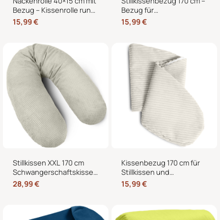
Nackenrolle 40×15 cm mit
Stillkissenbezug 170 cm –
Bezug – Kissenrolle rund,
Bezug für
weich, Dekokissen Rolle
Seitenschläferkissen und
15,99
€
15,99
€
für Bett & Sofa
Schwangerschaftskissen
mit Reißverschluss
Stillkissen XXL 170 cm
Kissenbezug 170 cm für
Schwangerschaftskissen
Stillkissen und
Seitenschläferkissen U-
Seitenschläferkissen –
28,99
€
15,99
€
Form mit abnehmbarem
weicher Ersatzbezug mit
Bezug
Reißverschluss