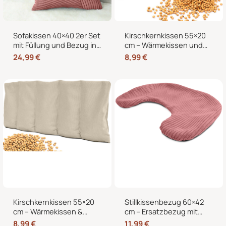
Sofakissen 40×40 2er Set
Kirschkernkissen 55×20
mit Füllung und Bezug in
cm – Wärmekissen und
edler Cord-Optik –
Kältekissen mit 100%
24,99
€
8,99
€
Dekokissen für Sofa,
Kirschkernen, für
Couch und Bett
Mikrowelle geeignet,
Nacken Rücken Bauch
Kirschkernkissen 55×20
Stillkissenbezug 60×42
cm – Wärmekissen &
cm – Ersatzbezug mit
Kältekissen für
Reißverschluss für
8,99
€
11,99
€