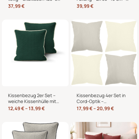
cm + 2 Rückenkissen
2x 40×40 cm Zierkissen
37,99
€
39,99
€
60×40 cm für
für Sofa und Bett
Europaletten
Kissenbezug 2er Set –
Kissenbezug 4er Set in
weiche Kissenhülle mit
Cord-Optik –
Hotelverschluss,
Zierkissenbezüge ohne
12,49
€
–
13,99
€
17,99
€
–
20,99
€
zweifarbig, ohne Füllung
Reißverschluss mit
Hotelverschluss – 40×40,
45×45 und 50×50 cm