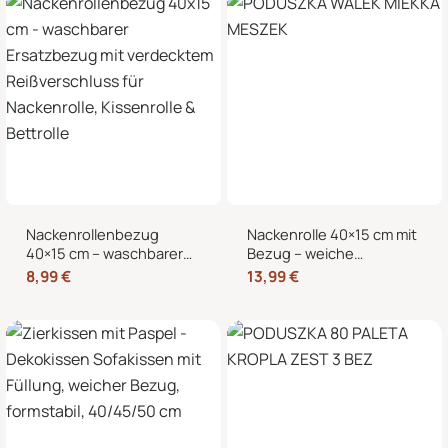
Nackenrollenbezug
Nackenrolle 40×15 cm mit
40×15 cm – waschbarer
Bezug – weiche
Ersatzbezug mit
Kissenrolle in Samt-Optik,
8,99
€
13,99
€
verdecktem
Nackenstütze,
Reißverschluss für
Kopfstütze und
Nackenrolle, Kissenrolle &
dekorative Bettrolle für
Bettrolle
Sofa, Bett und Sessel