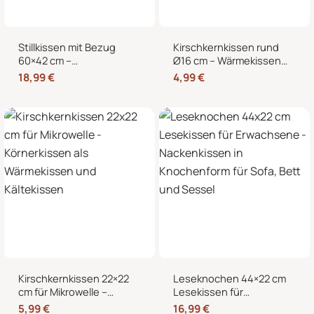
Stillkissen mit Bezug
Kirschkernkissen rund
60×42 cm –
Ø16 cm – Wärmekissen
Schwangerschaftskissen
und Kältekissen mit 100
18,99
€
4,99
€
& Seitenschläferkissen
% Kirschkernen für
mit abnehmbarem,
Nacken, Bauch und
waschbarem Bezug und
Hände
weicher Füllung
Kirschkernkissen 22×22
Leseknochen 44×22 cm
cm für Mikrowelle –
Lesekissen für
Körnerkissen als
Erwachsene –
5,99
€
16,99
€