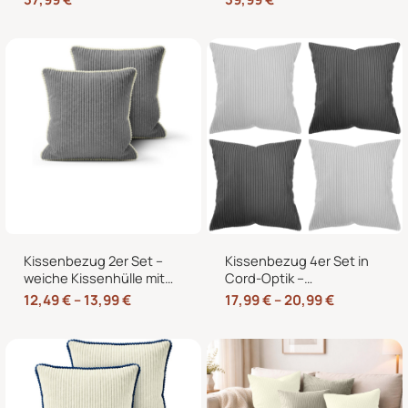
60×40 cm für
für Sofa und Bett
Europaletten
Kissenbezug 2er Set –
Kissenbezug 4er Set in
weiche Kissenhülle mit
Cord-Optik –
Hotelverschluss,
Zierkissenbezüge ohne
12,49
€
–
13,99
€
17,99
€
–
20,99
€
zweifarbig, ohne Füllung
Reißverschluss mit
Hotelverschluss – 40×40,
45×45 und 50×50 cm