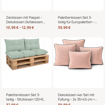
Zierkissen mit Paspel –
Palettenkissen Set 3-
Dekokissen Sofakissen
teilig für Europaletten –
mit Füllung, weicher
Sitzkissen 120×80 cm + 2
10,99
€
–
12,99
€
39,99
€
Bezug, formstabil,
Rückenkissen 40×60 cm
40/45/50 cm
mit Füllung
Palettenkissen Set 3-
Dekokissen 4er Set mit
teilig – Sitzkissen 120×60
Füllung – 2x 35×45 cm +
cm + 2 Rückenkissen
2x 40×40 cm Zierkissen
37,99
€
39,99
€