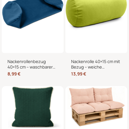
Nackenrollenbezug
Nackenrolle 40×15 cm mit
40×15 cm – waschbarer
Bezug – weiche
Ersatzbezug mit
Kissenrolle in Samt-Optik,
8,99
€
13,99
€
verdecktem
Nackenstütze,
Reißverschluss für
Kopfstütze und
Nackenrolle, Kissenrolle &
dekorative Bettrolle für
Bettrolle
Sofa, Bett und Sessel