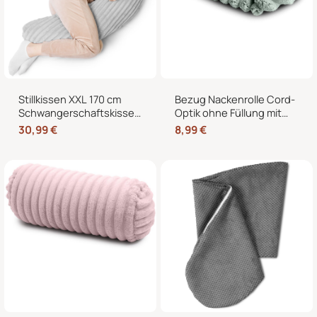
Stillkissen XXL 170 cm
Bezug Nackenrolle Cord-
Schwangerschaftskissen
Optik ohne Füllung mit
Seitenschläferkissen U-
Reißverschluss 40 x 15
30,99
€
8,99
€
Form – Lagerungskissen
cm – Ersatzbezug für
fürs Bett und Sofa mit
Nackenrollen und
abnehmbarem Bezug
Kissenrollen