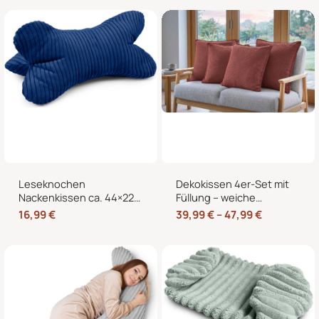
Kältekissen
Knochenform für Sofa,
Bett und Sessel
Leseknochen
Dekokissen 4er-Set mit
Nackenkissen ca. 44×22
Füllung – weiche
cm – Knochenkissen
Zierkissen für Sofa und
16,99
€
39,99
€
–
47,99
€
Lesekissen zum Lesen
Couch, 40×40, 45×45
und Entspannen für Sofa
und 50×50 cm
und Bett