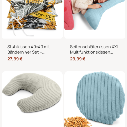
Stuhlkissen 40×40 mit
Seitenschläferkissen XXL
Bändern 4er Set –
Multifunktionskissen
Sitzkissen für Indoor &
Stillkissen – Lesekissen
27,99
€
29,99
€
Outdoor
für Bett und Sofa, weich
und formstabil