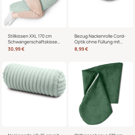
Stillkissen XXL 170 cm
Bezug Nackenrolle Cord-
Schwangerschaftskissen
Optik ohne Füllung mit
Seitenschläferkissen U-
Reißverschluss 40 x 15
30,99
€
8,99
€
Form – Lagerungskissen
cm – Ersatzbezug für
fürs Bett und Sofa mit
Nackenrollen und
abnehmbarem Bezug
Kissenrollen