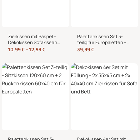
Zierkissen mit Paspel –
Palettenkissen Set 3-
Dekokissen Sofakissen
teilig für Europaletten –
mit Füllung, weicher
Sitzkissen 120×80 cm + 2
10,99
€
–
12,99
€
39,99
€
Bezug, formstabil,
Rückenkissen 40×60 cm
40/45/50 cm
mit Füllung
Palettenkissen Set 3-
Dekokissen 4er Set mit