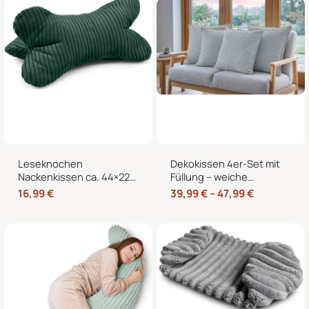
Bett und Sessel
Leseknochen
Dekokissen 4er-Set mit
Nackenkissen ca. 44×22
Füllung – weiche
cm – Knochenkissen
Zierkissen für Sofa und
16,99
€
39,99
€
–
47,99
€
Lesekissen zum Lesen
Couch, 40×40, 45×45
und Entspannen für Sofa
und 50×50 cm
und Bett