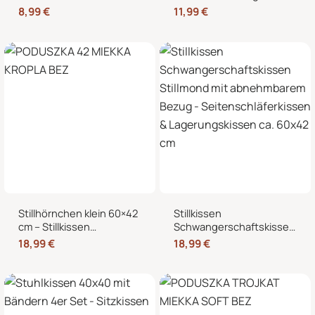
Kältekissen für
Reißverschluss für
8,99
€
11,99
€
Mikrowelle, Nacken,
Stillmond & Stillhörnchen
Schulter & Bauch
Seitenschläferkissen
Stillhörnchen klein 60×42
Stillkissen
cm – Stillkissen
Schwangerschaftskissen
Mondkissen mit
Stillmond mit
18,99
€
18,99
€
abnehmbarem Bezug für
abnehmbarem Bezug –
Schwangerschaft und
Seitenschläferkissen &
Stillzeit
Lagerungskissen ca.
60×42 cm