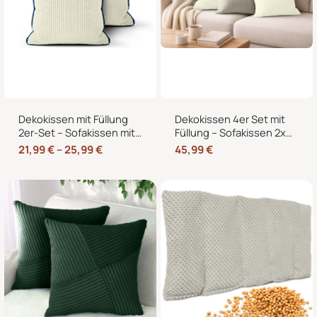
Dekokissen mit Füllung
Dekokissen 4er Set mit
2er-Set – Sofakissen mit
Füllung – Sofakissen 2x
dekorativer Biese,
50×50 + 2x 35×45 cm –
21,99
€
–
25,99
€
45,99
€
formstabil, in 40×40,
Zierkissen Couchkissen
45×45 und 50×50 cm
fürs Wohnzimmer in
Cord-Optik