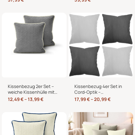
60×40 cm für
für Sofa und Bett
Europaletten
Kissenbezug 2er Set –
Kissenbezug 4er Set in
weiche Kissenhülle mit
Cord-Optik –
Hotelverschluss,
Zierkissenbezüge ohne
12,49
€
–
13,99
€
17,99
€
–
20,99
€
zweifarbig, ohne Füllung
Reißverschluss mit
Hotelverschluss – 40×40,
45×45 und 50×50 cm