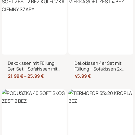
Dekokissen mit Füllung
Dekokissen 4er Set mit
2er-Set – Sofakissen mit
Füllung – Sofakissen 2x
dekorativer Biese,
50×50 + 2x 35×45 cm –
21,99
€
–
25,99
€
45,99
€
formstabil, in 40×40,
Zierkissen Couchkissen
45×45 und 50×50 cm
fürs Wohnzimmer in
Cord-Optik