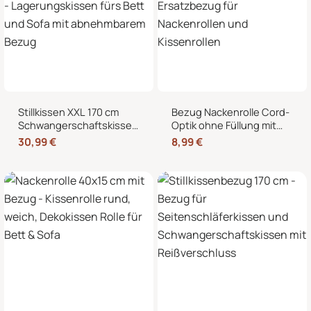
Stillkissen XXL 170 cm
Bezug Nackenrolle Cord-
Schwangerschaftskissen
Optik ohne Füllung mit
Seitenschläferkissen U-
Reißverschluss 40 x 15
30,99
€
8,99
€
Form – Lagerungskissen
cm – Ersatzbezug für
fürs Bett und Sofa mit
Nackenrollen und
abnehmbarem Bezug
Kissenrollen