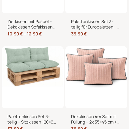
Zierkissen mit Paspel –
Palettenkissen Set 3-
Dekokissen Sofakissen
teilig für Europaletten –
mit Füllung, weicher
Sitzkissen 120×80 cm + 2
10,99
€
–
12,99
€
39,99
€
Bezug, formstabil,
Rückenkissen 40×60 cm
40/45/50 cm
mit Füllung
Palettenkissen Set 3-
Dekokissen 4er Set mit
teilig – Sitzkissen 120×60
Füllung – 2x 35×45 cm +
cm + 2 Rückenkissen
2x 40×40 cm Zierkissen
37,99
€
39,99
€