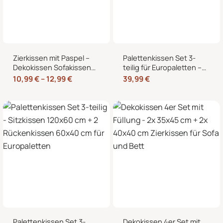
Zierkissen mit Paspel –
Palettenkissen Set 3-
Dekokissen Sofakissen
teilig für Europaletten –
mit Füllung, weicher
Sitzkissen 120×80 cm + 2
10,99
€
–
12,99
€
39,99
€
Bezug, formstabil,
Rückenkissen 40×60 cm
40/45/50 cm
mit Füllung
Palettenkissen Set 3-
Dekokissen 4er Set mit