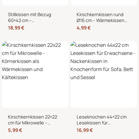
Stillkissen mit Bezug
Kirschkernkissen rund
60×42 cm –
Ø16 cm – Wärmekissen
Schwangerschaftskissen
und Kältekissen mit 100
18,99
€
4,99
€
& Seitenschläferkissen
% Kirschkernen für
mit abnehmbarem,
Nacken, Bauch und
waschbarem Bezug und
Hände
weicher Füllung
Kirschkernkissen 22×22
Leseknochen 44×22 cm
cm für Mikrowelle –
Lesekissen für
Körnerkissen als
Erwachsene –
5,99
€
16,99
€
Wärmekissen und
Nackenkissen in