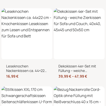
Wärmekissen und
Nackenkissen in
Kältekissen
Knochenform für Sofa,
Bett und Sessel
Leseknochen
Dekokissen 4er-Set mit
Nackenkissen ca. 44×22
Füllung – weiche
cm – Knochenkissen
Zierkissen für Sofa und
16,99
€
39,99
€
–
47,99
€
Lesekissen zum Lesen
Couch, 40×40, 45×45
und Entspannen für Sofa
und 50×50 cm
und Bett