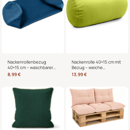
Nackenrollenbezug
Nackenrolle 40×15 cm mit
40×15 cm – waschbarer
Bezug – weiche
Ersatzbezug mit
Kissenrolle in Samt-Optik,
8,99
€
13,99
€
verdecktem
Nackenstütze,
Reißverschluss für
Kopfstütze und
Nackenrolle, Kissenrolle &
dekorative Bettrolle für
Bettrolle
Sofa, Bett und Sessel