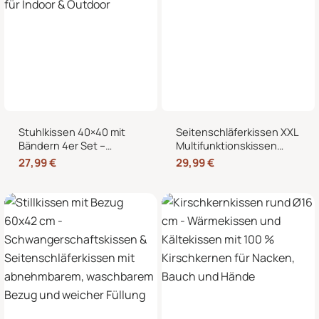
Stuhlkissen 40×40 mit
Seitenschläferkissen XXL
Bändern 4er Set –
Multifunktionskissen
Sitzkissen für Indoor &
Stillkissen – Lesekissen
27,99
€
29,99
€
Outdoor
für Bett und Sofa, weich
und formstabil