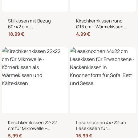
Stillkissen mit Bezug
Kirschkernkissen rund
60×42 cm –
Ø16 cm – Wärmekissen
Schwangerschaftskissen
und Kältekissen mit 100
18,99
€
4,99
€
& Seitenschläferkissen
% Kirschkernen für
mit abnehmbarem,
Nacken, Bauch und
waschbarem Bezug und
Hände
weicher Füllung
Kirschkernkissen 22×22
Leseknochen 44×22 cm
cm für Mikrowelle –
Lesekissen für
Körnerkissen als
Erwachsene –
5,99
€
16,99
€