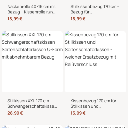
Nackenrolle 40×15 cm mit
Stillkissenbezug 170 cm –
Bezug – Kissenrolle rund,
Bezug für
weich, Dekokissen Rolle
Seitenschläferkissen und
15,99
€
15,99
€
für Bett & Sofa
Schwangerschaftskissen
mit Reißverschluss
Stillkissen XXL 170 cm
Kissenbezug 170 cm für
Schwangerschaftskissen
Stillkissen und
Seitenschläferkissen U-
Seitenschläferkissen –
28,99
€
15,99
€
Form mit abnehmbarem
weicher Ersatzbezug mit
Bezug
Reißverschluss