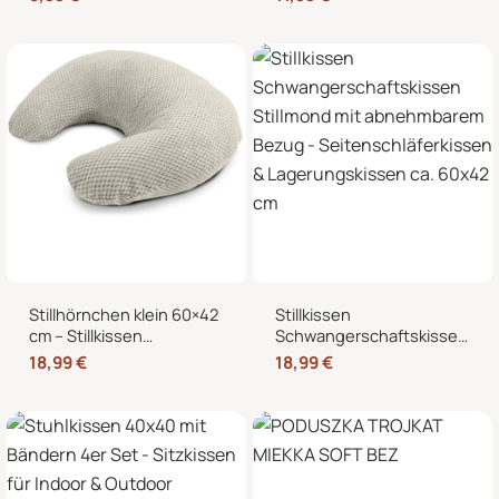
Mikrowelle, Nacken,
Stillmond & Stillhörnchen
Schulter & Bauch
Seitenschläferkissen
Stillhörnchen klein 60×42
Stillkissen
cm – Stillkissen
Schwangerschaftskissen
Mondkissen mit
Stillmond mit
18,99
€
18,99
€
abnehmbarem Bezug für
abnehmbarem Bezug –
Schwangerschaft und
Seitenschläferkissen &
Stillzeit
Lagerungskissen ca.
60×42 cm