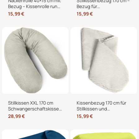
Nackenrolle 40×15 cm mit
Stillkissenbezug 170 cm –
Bezug – Kissenrolle rund,
Bezug für
weich, Dekokissen Rolle
Seitenschläferkissen und
15,99
€
15,99
€
für Bett & Sofa
Schwangerschaftskissen
mit Reißverschluss
Stillkissen XXL 170 cm
Kissenbezug 170 cm für
Schwangerschaftskissen
Stillkissen und
Seitenschläferkissen U-
Seitenschläferkissen –
28,99
€
15,99
€
Form mit abnehmbarem
weicher Ersatzbezug mit
Bezug
Reißverschluss