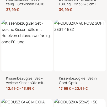
teilig – Sitzkissen 120×60
Füllung – 2x 35×45 cm +
cm + 2 Rückenkissen
2x 40×40 cm Zierkissen
37,99
€
39,99
€
60×40 cm für
für Sofa und Bett
Europaletten
Kissenbezug 2er Set –
Kissenbezug 4er Set in
weiche Kissenhülle mit
Cord-Optik –
Hotelverschluss,
Zierkissenbezüge ohne
12,49
€
–
13,99
€
17,99
€
–
20,99
€
zweifarbig, ohne Füllung
Reißverschluss mit
Hotelverschluss – 40×40,
45×45 und 50×50 cm