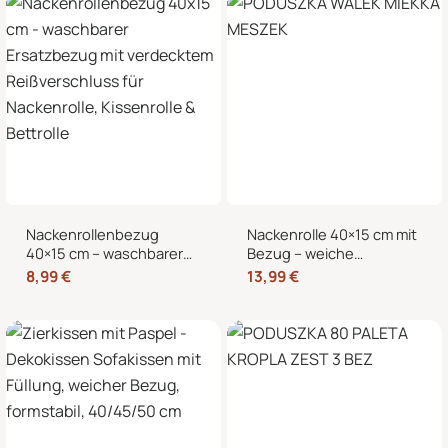
Nackenrollenbezug
Nackenrolle 40×15 cm mit
40×15 cm – waschbarer
Bezug – weiche
Ersatzbezug mit
Kissenrolle in Samt-Optik,
8,99
€
13,99
€
verdecktem
Nackenstütze,
Reißverschluss für
Kopfstütze und
Nackenrolle, Kissenrolle &
dekorative Bettrolle für
Bettrolle
Sofa, Bett und Sessel