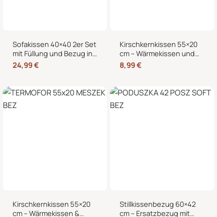
Sofakissen 40×40 2er Set
Kirschkernkissen 55×20
mit Füllung und Bezug in
cm – Wärmekissen und
edler Cord-Optik –
Kältekissen mit 100%
24,99
€
8,99
€
Dekokissen für Sofa,
Kirschkernen, für
Couch und Bett
Mikrowelle geeignet,
Nacken Rücken Bauch
Kirschkernkissen 55×20
Stillkissenbezug 60×42
cm – Wärmekissen &
cm – Ersatzbezug mit