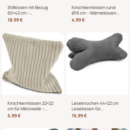
Stillkissen mit Bezug
Kirschkernkissen rund
60×42 cm –
Ø16 cm – Wärmekissen
Schwangerschaftskissen
und Kältekissen mit 100
18,99
€
4,99
€
& Seitenschläferkissen
% Kirschkernen für
mit abnehmbarem,
Nacken, Bauch und
waschbarem Bezug und
Hände
weicher Füllung
Kirschkernkissen 22×22
Leseknochen 44×22 cm
cm für Mikrowelle –
Lesekissen für
Körnerkissen als
Erwachsene –
5,99
€
16,99
€
Wärmekissen und
Nackenkissen in
Kältekissen
Knochenform für Sofa,