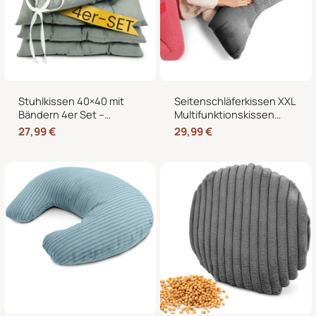
Stuhlkissen 40×40 mit
Seitenschläferkissen XXL
Bändern 4er Set –
Multifunktionskissen
Sitzkissen für Indoor &
Stillkissen – Lesekissen
27,99
€
29,99
€
Outdoor
für Bett und Sofa, weich
und formstabil