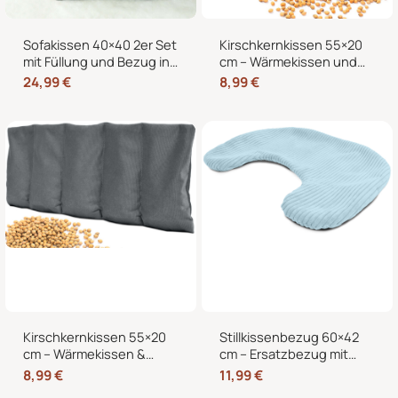
Sofakissen 40×40 2er Set
Kirschkernkissen 55×20
mit Füllung und Bezug in
cm – Wärmekissen und
edler Cord-Optik –
Kältekissen mit 100%
24,99
€
8,99
€
Dekokissen für Sofa,
Kirschkernen, für
Couch und Bett
Mikrowelle geeignet,
Nacken Rücken Bauch
Kirschkernkissen 55×20
Stillkissenbezug 60×42
cm – Wärmekissen &
cm – Ersatzbezug mit
Kältekissen für
Reißverschluss für
8,99
€
11,99
€
Mikrowelle, Nacken,
Stillmond & Stillhörnchen