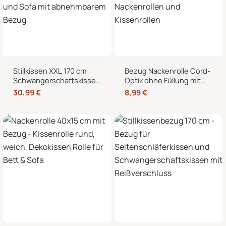
Stillkissen XXL 170 cm
Bezug Nackenrolle Cord-
Schwangerschaftskissen
Optik ohne Füllung mit
Seitenschläferkissen U-
Reißverschluss 40 x 15
30,99
€
8,99
€
Form – Lagerungskissen
cm – Ersatzbezug für
fürs Bett und Sofa mit
Nackenrollen und
abnehmbarem Bezug
Kissenrollen