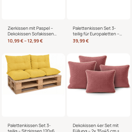
Zierkissen mit Paspel –
Palettenkissen Set 3-
Dekokissen Sofakissen
teilig für Europaletten –
mit Füllung, weicher
Sitzkissen 120×80 cm + 2
10,99
€
–
12,99
€
39,99
€
Bezug, formstabil,
Rückenkissen 40×60 cm
40/45/50 cm
mit Füllung
Palettenkissen Set 3-
Dekokissen 4er Set mit
teilig – Sitzkissen 120×60
Füllung – 2x 35×45 cm +