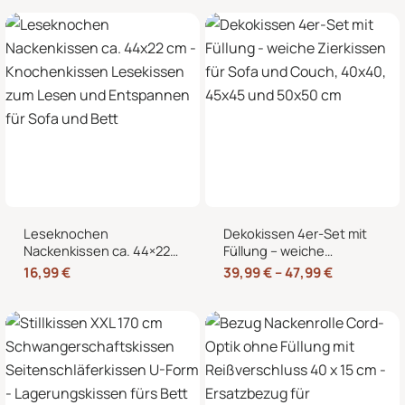
Kältekissen
Knochenform für Sofa,
Bett und Sessel
Leseknochen
Dekokissen 4er-Set mit
Nackenkissen ca. 44×22
Füllung – weiche
cm – Knochenkissen
Zierkissen für Sofa und
16,99
€
39,99
€
–
47,99
€
Lesekissen zum Lesen
Couch, 40×40, 45×45
und Entspannen für Sofa
und 50×50 cm
und Bett