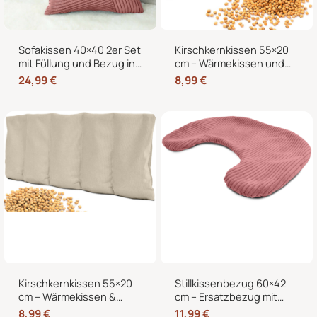
Sofakissen 40×40 2er Set
Kirschkernkissen 55×20
mit Füllung und Bezug in
cm – Wärmekissen und
edler Cord-Optik –
Kältekissen mit 100%
24,99
€
8,99
€
Dekokissen für Sofa,
Kirschkernen, für
Couch und Bett
Mikrowelle geeignet,
Nacken Rücken Bauch
Kirschkernkissen 55×20
Stillkissenbezug 60×42
cm – Wärmekissen &
cm – Ersatzbezug mit
Kältekissen für
Reißverschluss für
8,99
€
11,99
€