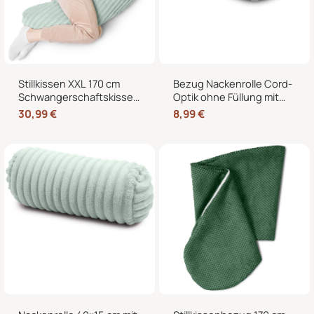
Stillkissen XXL 170 cm
Bezug Nackenrolle Cord-
Schwangerschaftskissen
Optik ohne Füllung mit
Seitenschläferkissen U-
Reißverschluss 40 x 15
30,99
€
8,99
€
Form – Lagerungskissen
cm – Ersatzbezug für
fürs Bett und Sofa mit
Nackenrollen und
abnehmbarem Bezug
Kissenrollen