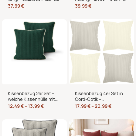
cm + 2 Rückenkissen
2x 40×40 cm Zierkissen
37,99
€
39,99
€
60×40 cm für
für Sofa und Bett
Europaletten
Kissenbezug 2er Set –
Kissenbezug 4er Set in
weiche Kissenhülle mit
Cord-Optik –
Hotelverschluss,
Zierkissenbezüge ohne
12,49
€
–
13,99
€
17,99
€
–
20,99
€
zweifarbig, ohne Füllung
Reißverschluss mit
Hotelverschluss – 40×40,
45×45 und 50×50 cm