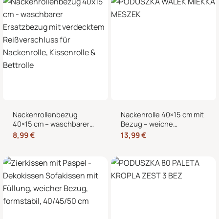
Nackenrollenbezug
Nackenrolle 40×15 cm mit
40×15 cm – waschbarer
Bezug – weiche
Ersatzbezug mit
Kissenrolle in Samt-Optik,
8,99
€
13,99
€
verdecktem
Nackenstütze,
Reißverschluss für
Kopfstütze und
Nackenrolle, Kissenrolle &
dekorative Bettrolle für
Bettrolle
Sofa, Bett und Sessel