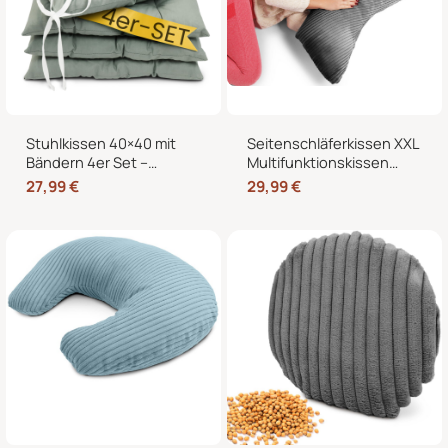
Stuhlkissen 40×40 mit
Seitenschläferkissen XXL
Bändern 4er Set –
Multifunktionskissen
Sitzkissen für Indoor &
Stillkissen – Lesekissen
27,99
€
29,99
€
Outdoor
für Bett und Sofa, weich
und formstabil