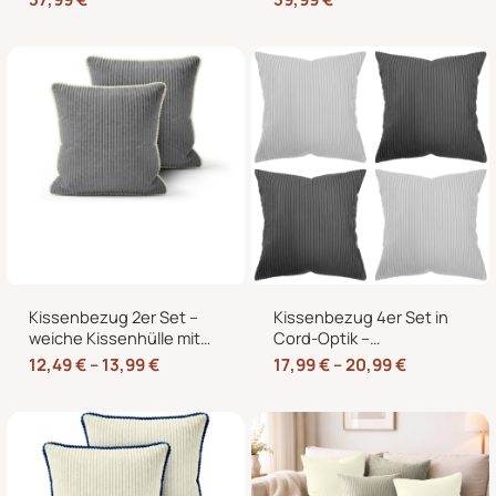
60×40 cm für
für Sofa und Bett
Europaletten
Kissenbezug 2er Set –
Kissenbezug 4er Set in
weiche Kissenhülle mit
Cord-Optik –
Hotelverschluss,
Zierkissenbezüge ohne
12,49
€
–
13,99
€
17,99
€
–
20,99
€
zweifarbig, ohne Füllung
Reißverschluss mit
Hotelverschluss – 40×40,
45×45 und 50×50 cm