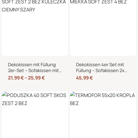
Dekokissen mit Füllung
Dekokissen 4er Set mit
2er-Set – Sofakissen mit
Füllung – Sofakissen 2x
dekorativer Biese,
50×50 + 2x 35×45 cm –
21,99
€
–
25,99
€
45,99
€
formstabil, in 40×40,
Zierkissen Couchkissen
45×45 und 50×50 cm
fürs Wohnzimmer in
Cord-Optik