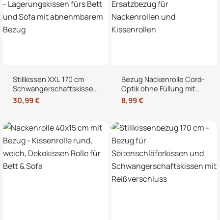
Stillkissen XXL 170 cm
Bezug Nackenrolle Cord-
Schwangerschaftskissen
Optik ohne Füllung mit
Seitenschläferkissen U-
Reißverschluss 40 x 15
30,99
€
8,99
€
Form – Lagerungskissen
cm – Ersatzbezug für
fürs Bett und Sofa mit
Nackenrollen und
abnehmbarem Bezug
Kissenrollen