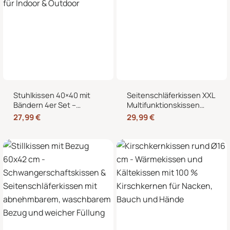
Stuhlkissen 40×40 mit
Seitenschläferkissen XXL
Bändern 4er Set –
Multifunktionskissen
Sitzkissen für Indoor &
Stillkissen – Lesekissen
27,99
€
29,99
€
Outdoor
für Bett und Sofa, weich
und formstabil