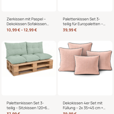
Zierkissen mit Paspel –
Palettenkissen Set 3-
Dekokissen Sofakissen
teilig für Europaletten –
mit Füllung, weicher
Sitzkissen 120×80 cm + 2
10,99
€
–
12,99
€
39,99
€
Bezug, formstabil,
Rückenkissen 40×60 cm
40/45/50 cm
mit Füllung
Palettenkissen Set 3-
Dekokissen 4er Set mit
teilig – Sitzkissen 120×60
Füllung – 2x 35×45 cm +
cm + 2 Rückenkissen
2x 40×40 cm Zierkissen
37,99
€
39,99
€