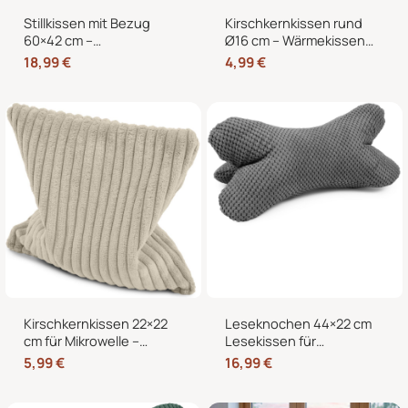
Stillkissen mit Bezug
Kirschkernkissen rund
60×42 cm –
Ø16 cm – Wärmekissen
Schwangerschaftskissen
und Kältekissen mit 100
18,99
€
4,99
€
& Seitenschläferkissen
% Kirschkernen für
mit abnehmbarem,
Nacken, Bauch und
waschbarem Bezug und
Hände
weicher Füllung
Kirschkernkissen 22×22
Leseknochen 44×22 cm
cm für Mikrowelle –
Lesekissen für
Körnerkissen als
Erwachsene –
5,99
€
16,99
€
Wärmekissen und
Nackenkissen in
Kältekissen
Knochenform für Sofa,