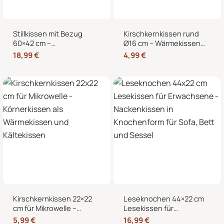
Stillkissen mit Bezug
Kirschkernkissen rund
60×42 cm –
Ø16 cm – Wärmekissen
Schwangerschaftskissen
und Kältekissen mit 100
18,99
€
4,99
€
& Seitenschläferkissen
% Kirschkernen für
mit abnehmbarem,
Nacken, Bauch und
waschbarem Bezug und
Hände
weicher Füllung
Kirschkernkissen 22×22
Leseknochen 44×22 cm
cm für Mikrowelle –
Lesekissen für
Körnerkissen als
Erwachsene –
5,99
€
16,99
€