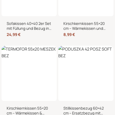
Sofakissen 40×40 2er Set
Kirschkernkissen 55×20
mit Füllung und Bezug in
cm – Wärmekissen und
edler Cord-Optik –
Kältekissen mit 100%
24,99
€
8,99
€
Dekokissen für Sofa,
Kirschkernen, für
Couch und Bett
Mikrowelle geeignet,
Nacken Rücken Bauch
Kirschkernkissen 55×20
Stillkissenbezug 60×42
cm – Wärmekissen &
cm – Ersatzbezug mit