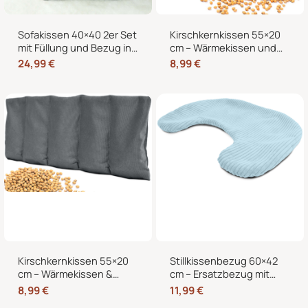
Sofakissen 40×40 2er Set
Kirschkernkissen 55×20
mit Füllung und Bezug in
cm – Wärmekissen und
edler Cord-Optik –
Kältekissen mit 100%
24,99
€
8,99
€
Dekokissen für Sofa,
Kirschkernen, für
Couch und Bett
Mikrowelle geeignet,
Nacken Rücken Bauch
Kirschkernkissen 55×20
Stillkissenbezug 60×42
cm – Wärmekissen &
cm – Ersatzbezug mit
Kältekissen für
Reißverschluss für
8,99
€
11,99
€
Mikrowelle, Nacken,
Stillmond & Stillhörnchen