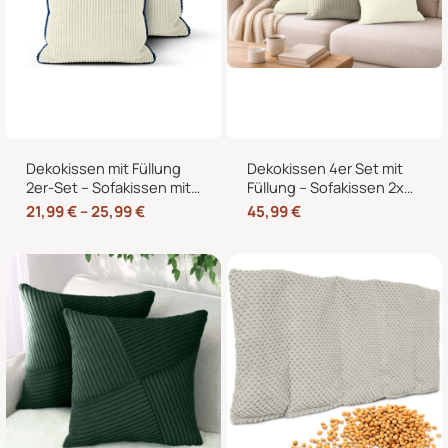
Dekokissen mit Füllung
Dekokissen 4er Set mit
2er-Set – Sofakissen mit
Füllung – Sofakissen 2x
dekorativer Biese,
50×50 + 2x 35×45 cm –
21,99
€
–
25,99
€
45,99
€
formstabil, in 40×40,
Zierkissen Couchkissen
45×45 und 50×50 cm
fürs Wohnzimmer in
Cord-Optik