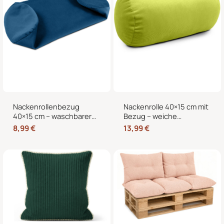
Nackenrollenbezug
Nackenrolle 40×15 cm mit
40×15 cm – waschbarer
Bezug – weiche
Ersatzbezug mit
Kissenrolle in Samt-Optik,
8,99
€
13,99
€
verdecktem
Nackenstütze,
Reißverschluss für
Kopfstütze und
Nackenrolle, Kissenrolle &
dekorative Bettrolle für
Bettrolle
Sofa, Bett und Sessel