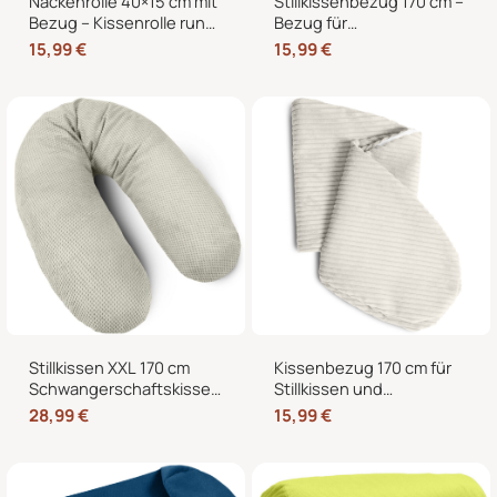
Nackenrolle 40×15 cm mit
Stillkissenbezug 170 cm –
Bezug – Kissenrolle rund,
Bezug für
weich, Dekokissen Rolle
Seitenschläferkissen und
15,99
€
15,99
€
für Bett & Sofa
Schwangerschaftskissen
mit Reißverschluss
Stillkissen XXL 170 cm
Kissenbezug 170 cm für
Schwangerschaftskissen
Stillkissen und
Seitenschläferkissen U-
Seitenschläferkissen –
28,99
€
15,99
€
Form mit abnehmbarem
weicher Ersatzbezug mit
Bezug
Reißverschluss