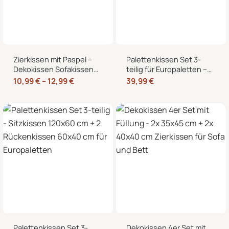
Zierkissen mit Paspel –
Palettenkissen Set 3-
Dekokissen Sofakissen
teilig für Europaletten –
mit Füllung, weicher
Sitzkissen 120×80 cm + 2
10,99
€
–
12,99
€
39,99
€
Bezug, formstabil,
Rückenkissen 40×60 cm
40/45/50 cm
mit Füllung
Palettenkissen Set 3-
Dekokissen 4er Set mit