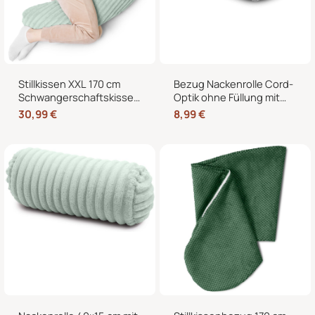
Stillkissen XXL 170 cm
Bezug Nackenrolle Cord-
Schwangerschaftskissen
Optik ohne Füllung mit
Seitenschläferkissen U-
Reißverschluss 40 x 15
30,99
€
8,99
€
Form – Lagerungskissen
cm – Ersatzbezug für
fürs Bett und Sofa mit
Nackenrollen und
abnehmbarem Bezug
Kissenrollen