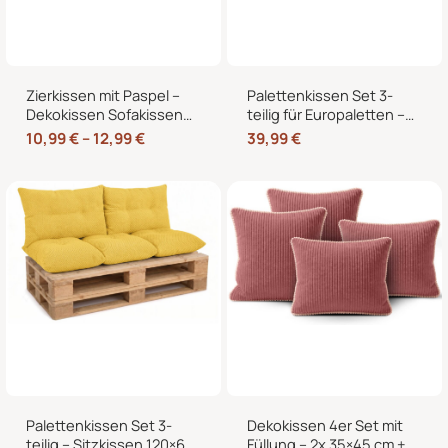
Zierkissen mit Paspel –
Palettenkissen Set 3-
Dekokissen Sofakissen
teilig für Europaletten –
mit Füllung, weicher
Sitzkissen 120×80 cm + 2
10,99
€
–
12,99
€
39,99
€
Bezug, formstabil,
Rückenkissen 40×60 cm
40/45/50 cm
mit Füllung
Palettenkissen Set 3-
Dekokissen 4er Set mit
teilig – Sitzkissen 120×60
Füllung – 2x 35×45 cm +