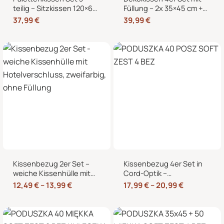
teilig – Sitzkissen 120×60
Füllung – 2x 35×45 cm +
cm + 2 Rückenkissen
2x 40×40 cm Zierkissen
37,99
€
39,99
€
60×40 cm für
für Sofa und Bett
Europaletten
Kissenbezug 2er Set –
Kissenbezug 4er Set in
weiche Kissenhülle mit
Cord-Optik –
Hotelverschluss,
Zierkissenbezüge ohne
12,49
€
–
13,99
€
17,99
€
–
20,99
€
zweifarbig, ohne Füllung
Reißverschluss mit
Hotelverschluss – 40×40,
45×45 und 50×50 cm