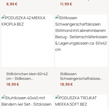
Kältekissen für
Reißverschluss für
8,99
€
11,99
€
Mikrowelle, Nacken,
Stillmond & Stillhörnchen
Schulter & Bauch
Seitenschläferkissen
Stillhörnchen klein 60×42
Stillkissen
cm – Stillkissen
Schwangerschaftskissen
Mondkissen mit
Stillmond mit
18,99
€
18,99
€
abnehmbarem Bezug für
abnehmbarem Bezug –
Schwangerschaft und
Seitenschläferkissen &
Stillzeit
Lagerungskissen ca.
60×42 cm