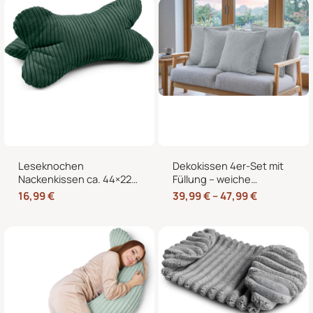
Bett und Sessel
Leseknochen
Dekokissen 4er-Set mit
Nackenkissen ca. 44×22
Füllung – weiche
cm – Knochenkissen
Zierkissen für Sofa und
16,99
€
39,99
€
–
47,99
€
Lesekissen zum Lesen
Couch, 40×40, 45×45
und Entspannen für Sofa
und 50×50 cm
und Bett