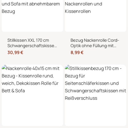
Stillkissen XXL 170 cm
Bezug Nackenrolle Cord-
Schwangerschaftskissen
Optik ohne Füllung mit
Seitenschläferkissen U-
Reißverschluss 40 x 15
30,99
€
8,99
€
Form – Lagerungskissen
cm – Ersatzbezug für
fürs Bett und Sofa mit
Nackenrollen und
abnehmbarem Bezug
Kissenrollen