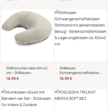
Mikrowelle, Nacken,
Stillmond & Stillhörnchen
Schulter & Bauch
Seitenschläferkissen
Stillhörnchen klein 60×42
Stillkissen
cm – Stillkissen
Schwangerschaftskissen
Mondkissen mit
Stillmond mit
18,99
€
18,99
€
abnehmbarem Bezug für
abnehmbarem Bezug –
Schwangerschaft und
Seitenschläferkissen &
Stillzeit
Lagerungskissen ca.
60×42 cm