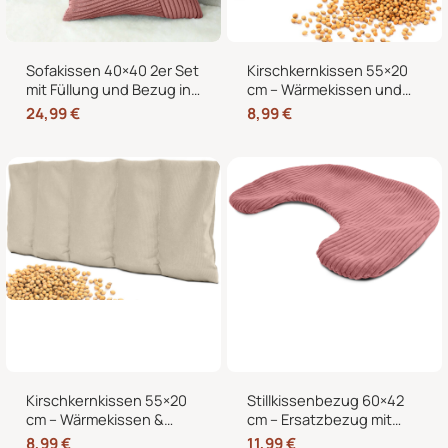
Sofakissen 40×40 2er Set
Kirschkernkissen 55×20
mit Füllung und Bezug in
cm – Wärmekissen und
edler Cord-Optik –
Kältekissen mit 100%
24,99
€
8,99
€
Dekokissen für Sofa,
Kirschkernen, für
Couch und Bett
Mikrowelle geeignet,
Nacken Rücken Bauch
Kirschkernkissen 55×20
Stillkissenbezug 60×42
cm – Wärmekissen &
cm – Ersatzbezug mit
Kältekissen für
Reißverschluss für
8,99
€
11,99
€