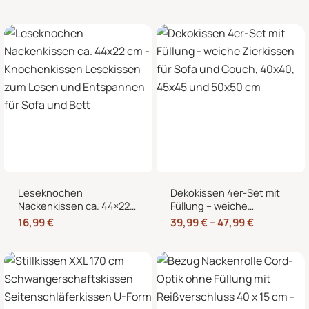
Wärmekissen und
Nackenkissen in
Kältekissen
Knochenform für Sofa,
Bett und Sessel
Leseknochen
Dekokissen 4er-Set mit
Nackenkissen ca. 44×22
Füllung – weiche
cm – Knochenkissen
Zierkissen für Sofa und
16,99
€
39,99
€
–
47,99
€
Lesekissen zum Lesen
Couch, 40×40, 45×45
und Entspannen für Sofa
und 50×50 cm
und Bett