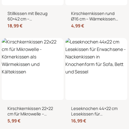
Stillkissen mit Bezug
Kirschkernkissen rund
60×42 cm –
Ø16 cm – Wärmekissen
Schwangerschaftskissen
und Kältekissen mit 100
18,99
€
4,99
€
& Seitenschläferkissen
% Kirschkernen für
mit abnehmbarem,
Nacken, Bauch und
waschbarem Bezug und
Hände
weicher Füllung
Kirschkernkissen 22×22
Leseknochen 44×22 cm
cm für Mikrowelle –
Lesekissen für
Körnerkissen als
Erwachsene –
5,99
€
16,99
€
Wärmekissen und
Nackenkissen in