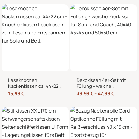
Kältekissen
Knochenform für Sofa,
Bett und Sessel
Leseknochen
Dekokissen 4er-Set mit
Nackenkissen ca. 44×22
Füllung – weiche
cm – Knochenkissen
Zierkissen für Sofa und
16,99
€
39,99
€
–
47,99
€
Lesekissen zum Lesen
Couch, 40×40, 45×45
und Entspannen für Sofa
und 50×50 cm
und Bett