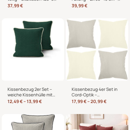
cm + 2 Rückenkissen
2x 40×40 cm Zierkissen
37,99
€
39,99
€
60×40 cm für
für Sofa und Bett
Europaletten
Kissenbezug 2er Set –
Kissenbezug 4er Set in
weiche Kissenhülle mit
Cord-Optik –
Hotelverschluss,
Zierkissenbezüge ohne
12,49
€
–
13,99
€
17,99
€
–
20,99
€
zweifarbig, ohne Füllung
Reißverschluss mit
Hotelverschluss – 40×40,
45×45 und 50×50 cm