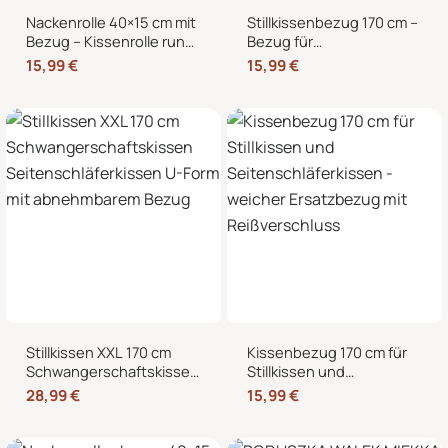
Nackenrolle 40×15 cm mit
Stillkissenbezug 170 cm –
Bezug – Kissenrolle rund,
Bezug für
weich, Dekokissen Rolle
Seitenschläferkissen und
15,99
€
15,99
€
für Bett & Sofa
Schwangerschaftskissen
mit Reißverschluss
Stillkissen XXL 170 cm
Kissenbezug 170 cm für
Schwangerschaftskissen
Stillkissen und
Seitenschläferkissen U-
Seitenschläferkissen –
28,99
€
15,99
€
Form mit abnehmbarem
weicher Ersatzbezug mit
Bezug
Reißverschluss