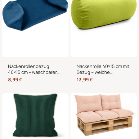
Nackenrollenbezug
Nackenrolle 40×15 cm mit
40×15 cm – waschbarer
Bezug – weiche
Ersatzbezug mit
Kissenrolle in Samt-Optik,
8,99
€
13,99
€
verdecktem
Nackenstütze,
Reißverschluss für
Kopfstütze und
Nackenrolle, Kissenrolle &
dekorative Bettrolle für
Bettrolle
Sofa, Bett und Sessel