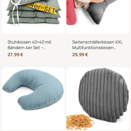
Stuhlkissen 40×40 mit
Seitenschläferkissen XXL
Bändern 4er Set –
Multifunktionskissen
Sitzkissen für Indoor &
Stillkissen – Lesekissen
27,99
€
29,99
€
Outdoor
für Bett und Sofa, weich
und formstabil