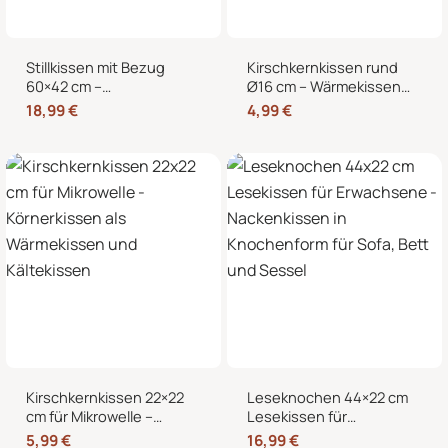
Stillkissen mit Bezug
Kirschkernkissen rund
60×42 cm –
Ø16 cm – Wärmekissen
Schwangerschaftskissen
und Kältekissen mit 100
18,99
€
4,99
€
& Seitenschläferkissen
% Kirschkernen für
mit abnehmbarem,
Nacken, Bauch und
waschbarem Bezug und
Hände
weicher Füllung
Kirschkernkissen 22×22
Leseknochen 44×22 cm
cm für Mikrowelle –
Lesekissen für
Körnerkissen als
Erwachsene –
5,99
€
16,99
€