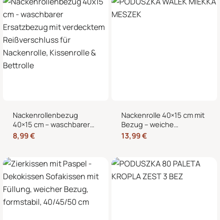
Nackenrollenbezug
Nackenrolle 40×15 cm mit
40×15 cm – waschbarer
Bezug – weiche
Ersatzbezug mit
Kissenrolle in Samt-Optik,
8,99
€
13,99
€
verdecktem
Nackenstütze,
Reißverschluss für
Kopfstütze und
Nackenrolle, Kissenrolle &
dekorative Bettrolle für
Bettrolle
Sofa, Bett und Sessel