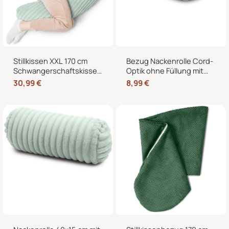
Stillkissen XXL 170 cm
Bezug Nackenrolle Cord-
Schwangerschaftskissen
Optik ohne Füllung mit
Seitenschläferkissen U-
Reißverschluss 40 x 15
30,99
€
8,99
€
Form – Lagerungskissen
cm – Ersatzbezug für
fürs Bett und Sofa mit
Nackenrollen und
abnehmbarem Bezug
Kissenrollen