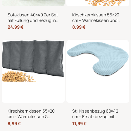
Sofakissen 40×40 2er Set
Kirschkernkissen 55×20
mit Füllung und Bezug in
cm – Wärmekissen und
edler Cord-Optik –
Kältekissen mit 100%
24,99
€
8,99
€
Dekokissen für Sofa,
Kirschkernen, für
Couch und Bett
Mikrowelle geeignet,
Nacken Rücken Bauch
Kirschkernkissen 55×20
Stillkissenbezug 60×42
cm – Wärmekissen &
cm – Ersatzbezug mit
Kältekissen für
Reißverschluss für
8,99
€
11,99
€
Mikrowelle, Nacken,
Stillmond & Stillhörnchen