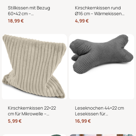
Stillkissen mit Bezug
Kirschkernkissen rund
60×42 cm –
Ø16 cm – Wärmekissen
Schwangerschaftskissen
und Kältekissen mit 100
18,99
€
4,99
€
& Seitenschläferkissen
% Kirschkernen für
mit abnehmbarem,
Nacken, Bauch und
waschbarem Bezug und
Hände
weicher Füllung
Kirschkernkissen 22×22
Leseknochen 44×22 cm
cm für Mikrowelle –
Lesekissen für
Körnerkissen als
Erwachsene –
5,99
€
16,99
€
Wärmekissen und
Nackenkissen in
Kältekissen
Knochenform für Sofa,