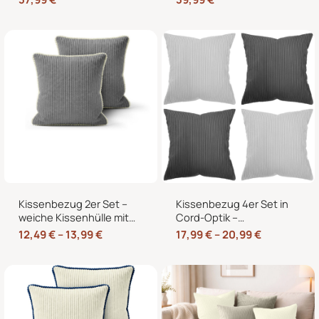
60×40 cm für
für Sofa und Bett
Europaletten
Kissenbezug 2er Set –
Kissenbezug 4er Set in
weiche Kissenhülle mit
Cord-Optik –
Hotelverschluss,
Zierkissenbezüge ohne
12,49
€
–
13,99
€
17,99
€
–
20,99
€
zweifarbig, ohne Füllung
Reißverschluss mit
Hotelverschluss – 40×40,
45×45 und 50×50 cm