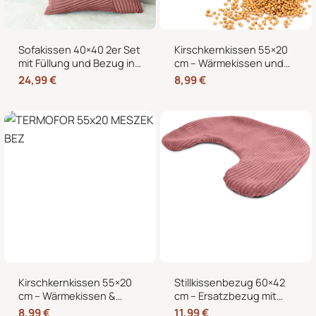
Sofakissen 40×40 2er Set
Kirschkernkissen 55×20
mit Füllung und Bezug in
cm – Wärmekissen und
edler Cord-Optik –
Kältekissen mit 100%
24,99
€
8,99
€
Dekokissen für Sofa,
Kirschkernen, für
Couch und Bett
Mikrowelle geeignet,
Nacken Rücken Bauch
Kirschkernkissen 55×20
Stillkissenbezug 60×42
cm – Wärmekissen &
cm – Ersatzbezug mit
Kältekissen für
Reißverschluss für
8,99
€
11,99
€