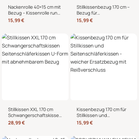
Nackenrolle 40×15 cm mit
Stillkissenbezug 170 cm –
Bezug – Kissenrolle rund,
Bezug für
weich, Dekokissen Rolle
Seitenschläferkissen und
15,99
€
15,99
€
für Bett & Sofa
Schwangerschaftskissen
mit Reißverschluss
Stillkissen XXL 170 cm
Kissenbezug 170 cm für
Schwangerschaftskissen
Stillkissen und
Seitenschläferkissen U-
Seitenschläferkissen –
28,99
€
15,99
€
Form mit abnehmbarem
weicher Ersatzbezug mit
Bezug
Reißverschluss