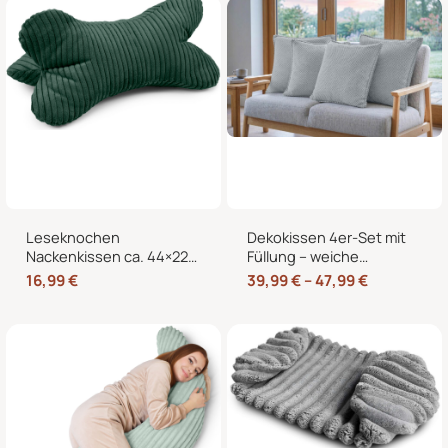
Bett und Sessel
Leseknochen
Dekokissen 4er-Set mit
Nackenkissen ca. 44×22
Füllung – weiche
cm – Knochenkissen
Zierkissen für Sofa und
16,99
€
39,99
€
–
47,99
€
Lesekissen zum Lesen
Couch, 40×40, 45×45
und Entspannen für Sofa
und 50×50 cm
und Bett