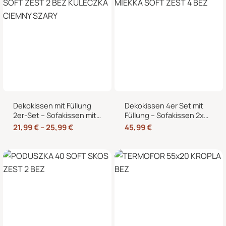
Dekokissen mit Füllung
Dekokissen 4er Set mit
2er-Set – Sofakissen mit
Füllung – Sofakissen 2x
dekorativer Biese,
50×50 + 2x 35×45 cm –
21,99
€
–
25,99
€
45,99
€
formstabil, in 40×40,
Zierkissen Couchkissen
45×45 und 50×50 cm
fürs Wohnzimmer in
Cord-Optik