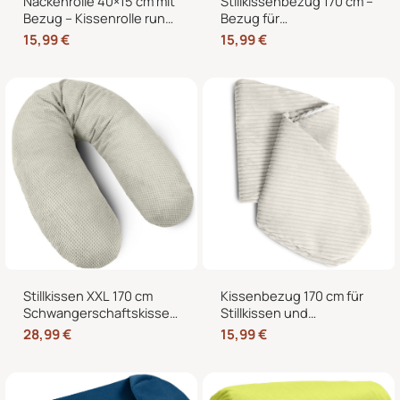
Nackenrolle 40×15 cm mit
Stillkissenbezug 170 cm –
Bezug – Kissenrolle rund,
Bezug für
weich, Dekokissen Rolle
Seitenschläferkissen und
15,99
€
15,99
€
für Bett & Sofa
Schwangerschaftskissen
mit Reißverschluss
Stillkissen XXL 170 cm
Kissenbezug 170 cm für
Schwangerschaftskissen
Stillkissen und
Seitenschläferkissen U-
Seitenschläferkissen –
28,99
€
15,99
€
Form mit abnehmbarem
weicher Ersatzbezug mit
Bezug
Reißverschluss