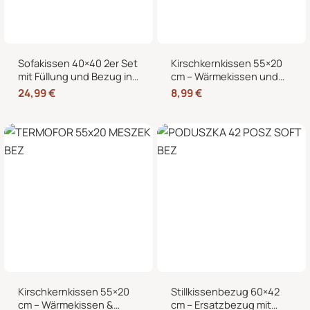
Sofakissen 40×40 2er Set
Kirschkernkissen 55×20
mit Füllung und Bezug in
cm – Wärmekissen und
edler Cord-Optik –
Kältekissen mit 100%
24,99
€
8,99
€
Dekokissen für Sofa,
Kirschkernen, für
Couch und Bett
Mikrowelle geeignet,
Nacken Rücken Bauch
Kirschkernkissen 55×20
Stillkissenbezug 60×42
cm – Wärmekissen &
cm – Ersatzbezug mit