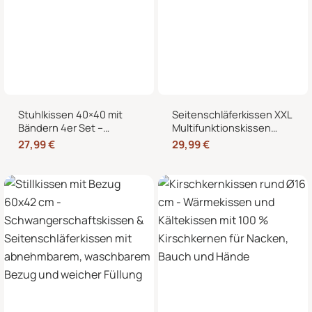
Stuhlkissen 40×40 mit
Seitenschläferkissen XXL
Bändern 4er Set –
Multifunktionskissen
Sitzkissen für Indoor &
Stillkissen – Lesekissen
27,99
€
29,99
€
Outdoor
für Bett und Sofa, weich
und formstabil