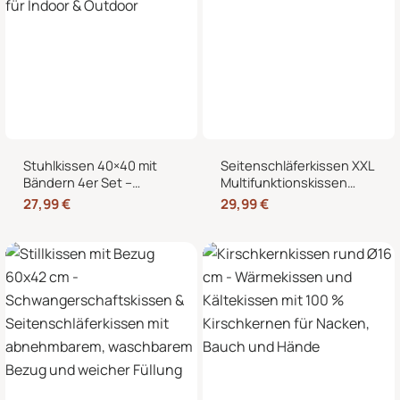
Stuhlkissen 40×40 mit
Seitenschläferkissen XXL
Bändern 4er Set –
Multifunktionskissen
Sitzkissen für Indoor &
Stillkissen – Lesekissen
27,99
€
29,99
€
Outdoor
für Bett und Sofa, weich
und formstabil