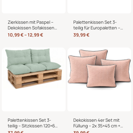
Zierkissen mit Paspel –
Palettenkissen Set 3-
Dekokissen Sofakissen
teilig für Europaletten –
mit Füllung, weicher
Sitzkissen 120×80 cm + 2
10,99
€
–
12,99
€
39,99
€
Bezug, formstabil,
Rückenkissen 40×60 cm
40/45/50 cm
mit Füllung
Palettenkissen Set 3-
Dekokissen 4er Set mit
teilig – Sitzkissen 120×60
Füllung – 2x 35×45 cm +
cm + 2 Rückenkissen
2x 40×40 cm Zierkissen
37,99
€
39,99
€