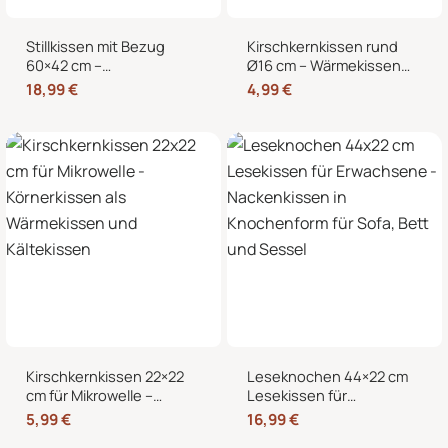
Stillkissen mit Bezug
Kirschkernkissen rund
60×42 cm –
Ø16 cm – Wärmekissen
Schwangerschaftskissen
und Kältekissen mit 100
18,99
€
4,99
€
& Seitenschläferkissen
% Kirschkernen für
mit abnehmbarem,
Nacken, Bauch und
waschbarem Bezug und
Hände
weicher Füllung
Kirschkernkissen 22×22
Leseknochen 44×22 cm
cm für Mikrowelle –
Lesekissen für
Körnerkissen als
Erwachsene –
5,99
€
16,99
€
Wärmekissen und
Nackenkissen in