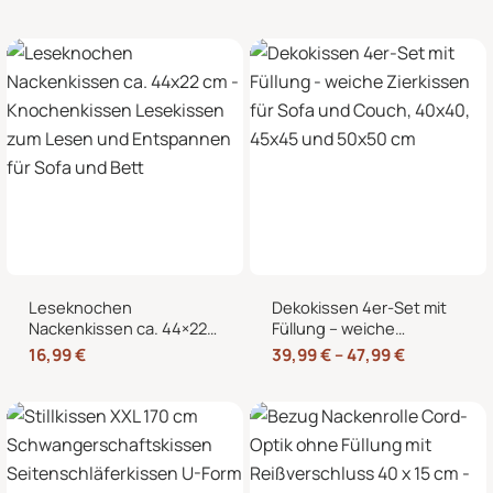
Wärmekissen und
Nackenkissen in
Kältekissen
Knochenform für Sofa,
Bett und Sessel
Leseknochen
Dekokissen 4er-Set mit
Nackenkissen ca. 44×22
Füllung – weiche
cm – Knochenkissen
Zierkissen für Sofa und
16,99
€
39,99
€
–
47,99
€
Lesekissen zum Lesen
Couch, 40×40, 45×45
und Entspannen für Sofa
und 50×50 cm
und Bett