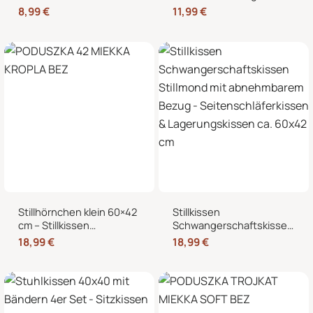
Kältekissen für
Reißverschluss für
8,99
€
11,99
€
Mikrowelle, Nacken,
Stillmond & Stillhörnchen
Schulter & Bauch
Seitenschläferkissen
Stillhörnchen klein 60×42
Stillkissen
cm – Stillkissen
Schwangerschaftskissen
Mondkissen mit
Stillmond mit
18,99
€
18,99
€
abnehmbarem Bezug für
abnehmbarem Bezug –
Schwangerschaft und
Seitenschläferkissen &
Stillzeit
Lagerungskissen ca.
60×42 cm