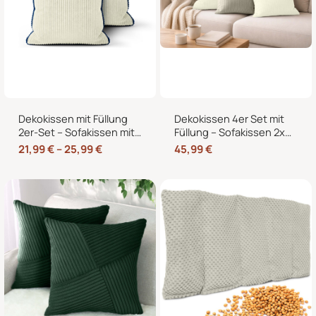
Dekokissen mit Füllung
Dekokissen 4er Set mit
2er-Set – Sofakissen mit
Füllung – Sofakissen 2x
dekorativer Biese,
50×50 + 2x 35×45 cm –
21,99
€
–
25,99
€
45,99
€
formstabil, in 40×40,
Zierkissen Couchkissen
45×45 und 50×50 cm
fürs Wohnzimmer in
Cord-Optik