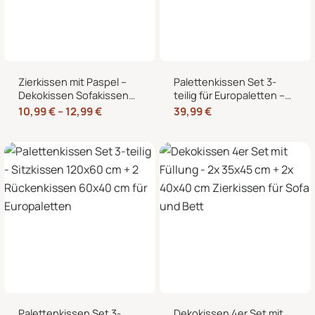
Zierkissen mit Paspel –
Palettenkissen Set 3-
Dekokissen Sofakissen
teilig für Europaletten –
mit Füllung, weicher
Sitzkissen 120×80 cm + 2
10,99
€
–
12,99
€
39,99
€
Bezug, formstabil,
Rückenkissen 40×60 cm
40/45/50 cm
mit Füllung
Palettenkissen Set 3-
Dekokissen 4er Set mit