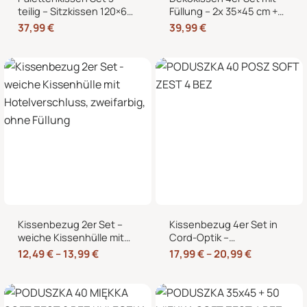
teilig – Sitzkissen 120×60
Füllung – 2x 35×45 cm +
cm + 2 Rückenkissen
2x 40×40 cm Zierkissen
37,99
€
39,99
€
60×40 cm für
für Sofa und Bett
Europaletten
Kissenbezug 2er Set –
Kissenbezug 4er Set in
weiche Kissenhülle mit
Cord-Optik –
Hotelverschluss,
Zierkissenbezüge ohne
12,49
€
–
13,99
€
17,99
€
–
20,99
€
zweifarbig, ohne Füllung
Reißverschluss mit
Hotelverschluss – 40×40,
45×45 und 50×50 cm