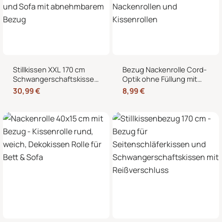
Stillkissen XXL 170 cm
Bezug Nackenrolle Cord-
Schwangerschaftskissen
Optik ohne Füllung mit
Seitenschläferkissen U-
Reißverschluss 40 x 15
30,99
€
8,99
€
Form – Lagerungskissen
cm – Ersatzbezug für
fürs Bett und Sofa mit
Nackenrollen und
abnehmbarem Bezug
Kissenrollen