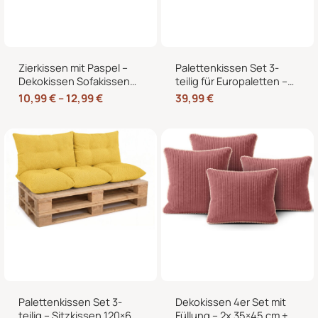
Zierkissen mit Paspel –
Palettenkissen Set 3-
Dekokissen Sofakissen
teilig für Europaletten –
mit Füllung, weicher
Sitzkissen 120×80 cm + 2
10,99
€
–
12,99
€
39,99
€
Bezug, formstabil,
Rückenkissen 40×60 cm
40/45/50 cm
mit Füllung
Palettenkissen Set 3-
Dekokissen 4er Set mit
teilig – Sitzkissen 120×60
Füllung – 2x 35×45 cm +