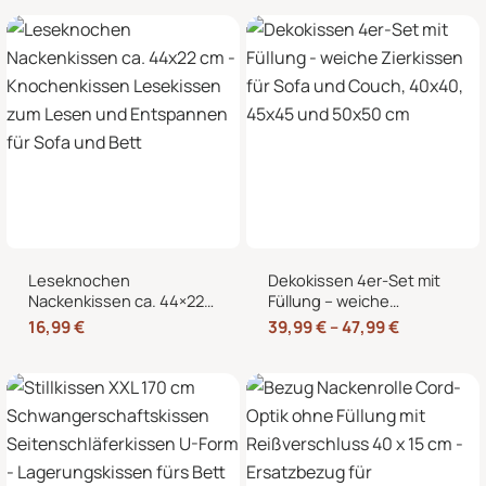
Kältekissen
Knochenform für Sofa,
Bett und Sessel
Leseknochen
Dekokissen 4er-Set mit
Nackenkissen ca. 44×22
Füllung – weiche
cm – Knochenkissen
Zierkissen für Sofa und
16,99
€
39,99
€
–
47,99
€
Lesekissen zum Lesen
Couch, 40×40, 45×45
und Entspannen für Sofa
und 50×50 cm
und Bett