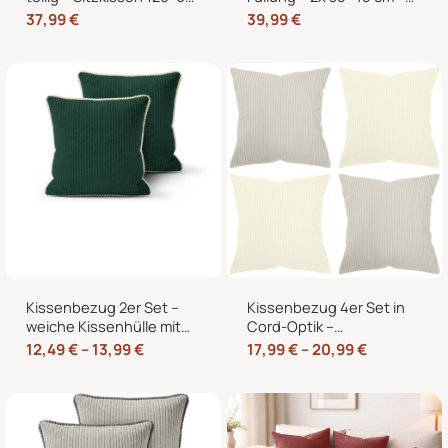
cm + 2 Rückenkissen
2x 40×40 cm Zierkissen
37,99
€
39,99
€
60×40 cm für
für Sofa und Bett
Europaletten
Kissenbezug 2er Set –
Kissenbezug 4er Set in
weiche Kissenhülle mit
Cord-Optik –
Hotelverschluss,
Zierkissenbezüge ohne
12,49
€
–
13,99
€
17,99
€
–
20,99
€
zweifarbig, ohne Füllung
Reißverschluss mit
Hotelverschluss – 40×40,
45×45 und 50×50 cm