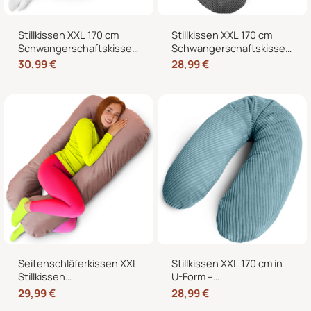
Stillkissen XXL 170 cm
Stillkissen XXL 170 cm
Schwangerschaftskissen
Schwangerschaftskissen
Seitenschläferkissen U-
Seitenschläferkissen U-
30,99
€
28,99
€
Form – Lagerungskissen
Form mit abnehmbarem
fürs Bett und Sofa mit
Bezug
abnehmbarem Bezug
Seitenschläferkissen XXL
Stillkissen XXL 170 cm in
Stillkissen
U-Form –
Schwangerschaftskissen
Schwangerschaftskissen,
29,99
€
28,99
€
J-Form 120 x 70 cm mit
Seitenschläferkissen und