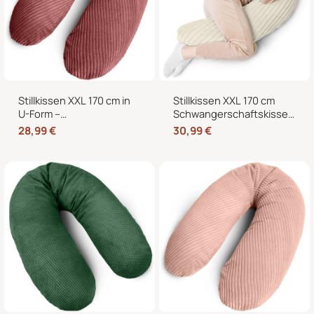
Stillkissen XXL 170 cm in
Stillkissen XXL 170 cm
U-Form –
Schwangerschaftskissen
Schwangerschaftskissen,
Seitenschläferkissen U-
28,99
€
30,99
€
Seitenschläferkissen und
Form – Lagerungskissen
Lagerungskissen mit
fürs Bett und Sofa mit
Bezug
abnehmbarem Bezug