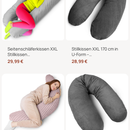
Seitenschläferkissen XXL
Stillkissen XXL 170 cm in
Stillkissen
U-Form –
Schwangerschaftskissen
Schwangerschaftskissen,
29,99
€
28,99
€
J-Form 120 x 70 cm mit
Seitenschläferkissen und
abnehmbarem Bezug
Lagerungskissen mit
Bezug