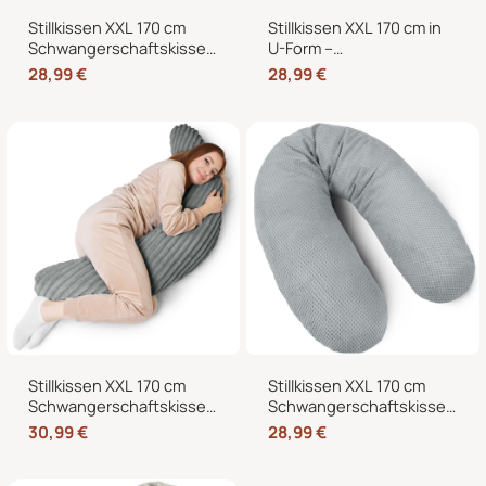
Stillkissen XXL 170 cm
Stillkissen XXL 170 cm in
Schwangerschaftskissen
U-Form –
Seitenschläferkissen U-
Schwangerschaftskissen,
28,99
€
28,99
€
Form mit abnehmbarem
Seitenschläferkissen und
Bezug
Lagerungskissen mit
Bezug
Stillkissen XXL 170 cm
Stillkissen XXL 170 cm
Schwangerschaftskissen
Schwangerschaftskissen
Seitenschläferkissen U-
Seitenschläferkissen U-
30,99
€
28,99
€
Form – Lagerungskissen
Form mit abnehmbarem
fürs Bett und Sofa mit
Bezug