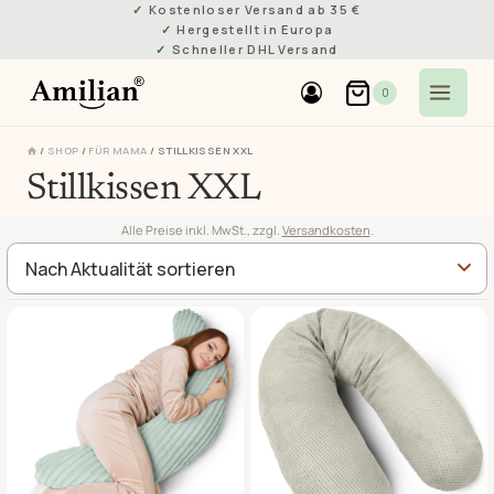
Zum
Kostenloser Versand ab 35 €
Hergestellt in Europa
Inhalt
Schneller DHL Versand
springen
0
/
SHOP
/
FÜR MAMA
/
STILLKISSEN XXL
Stillkissen XXL
Alle Preise inkl. MwSt., zzgl.
Versandkosten
.