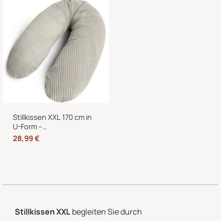
abnehmbarem Bezug
Stillkissen XXL 170 cm in
U-Form –
Schwangerschaftskissen,
28,99
€
Seitenschläferkissen und
Lagerungskissen mit
Bezug
Stillkissen XXL
begleiten Sie durch