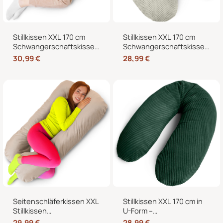
Stillkissen XXL 170 cm
Stillkissen XXL 170 cm
Schwangerschaftskissen
Schwangerschaftskissen
Seitenschläferkissen U-
Seitenschläferkissen U-
30,99
€
28,99
€
Form – Lagerungskissen
Form mit abnehmbarem
fürs Bett und Sofa mit
Bezug
abnehmbarem Bezug
Seitenschläferkissen XXL
Stillkissen XXL 170 cm in
Stillkissen
U-Form –
Schwangerschaftskissen
Schwangerschaftskissen,
29,99
€
28,99
€