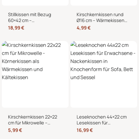
Stillkissen mit Bezug
Kirschkernkissen rund
60×42 cm –
Ø16 cm – Wärmekissen
Schwangerschaftskissen
und Kältekissen mit 100
18,99
€
4,99
€
& Seitenschläferkissen
% Kirschkernen für
mit abnehmbarem,
Nacken, Bauch und
waschbarem Bezug und
Hände
weicher Füllung
Kirschkernkissen 22×22
Leseknochen 44×22 cm
cm für Mikrowelle –
Lesekissen für
Körnerkissen als
Erwachsene –
5,99
€
16,99
€
Wärmekissen und
Nackenkissen in