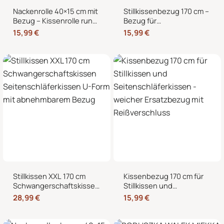
Nackenrolle 40×15 cm mit
Stillkissenbezug 170 cm –
Bezug – Kissenrolle rund,
Bezug für
weich, Dekokissen Rolle
Seitenschläferkissen und
15,99
€
15,99
€
für Bett & Sofa
Schwangerschaftskissen
mit Reißverschluss
Stillkissen XXL 170 cm
Kissenbezug 170 cm für
Schwangerschaftskissen
Stillkissen und
Seitenschläferkissen U-
Seitenschläferkissen –
28,99
€
15,99
€
Form mit abnehmbarem
weicher Ersatzbezug mit
Bezug
Reißverschluss