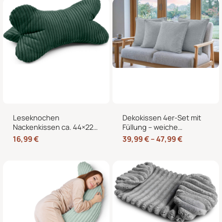
Bett und Sessel
Leseknochen
Dekokissen 4er-Set mit
Nackenkissen ca. 44×22
Füllung – weiche
cm – Knochenkissen
Zierkissen für Sofa und
16,99
€
39,99
€
–
47,99
€
Lesekissen zum Lesen
Couch, 40×40, 45×45
und Entspannen für Sofa
und 50×50 cm
und Bett