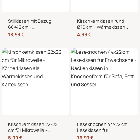
Stillkissen mit Bezug
Kirschkernkissen rund
60×42 cm –
Ø16 cm – Wärmekissen
Schwangerschaftskissen
und Kältekissen mit 100
18,99
€
4,99
€
& Seitenschläferkissen
% Kirschkernen für
mit abnehmbarem,
Nacken, Bauch und
waschbarem Bezug und
Hände
weicher Füllung
Kirschkernkissen 22×22
Leseknochen 44×22 cm
cm für Mikrowelle –
Lesekissen für
Körnerkissen als
Erwachsene –
5,99
€
16,99
€