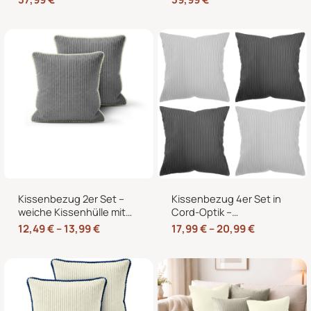
60×40 cm für
für Sofa und Bett
Europaletten
Kissenbezug 2er Set –
Kissenbezug 4er Set in
weiche Kissenhülle mit
Cord-Optik –
Hotelverschluss,
Zierkissenbezüge ohne
12,49
€
–
13,99
€
17,99
€
–
20,99
€
zweifarbig, ohne Füllung
Reißverschluss mit
Hotelverschluss – 40×40,
45×45 und 50×50 cm