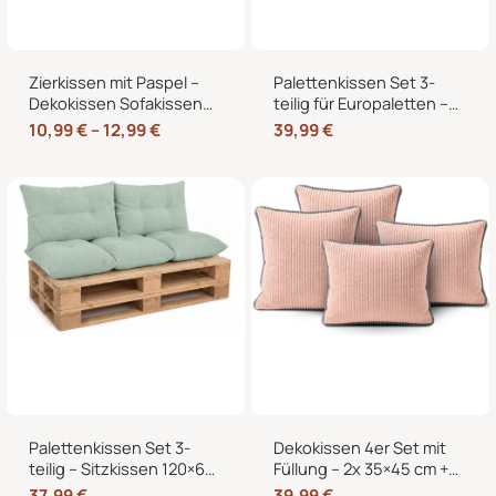
Zierkissen mit Paspel –
Palettenkissen Set 3-
Dekokissen Sofakissen
teilig für Europaletten –
mit Füllung, weicher
Sitzkissen 120×80 cm + 2
10,99
€
–
12,99
€
39,99
€
Bezug, formstabil,
Rückenkissen 40×60 cm
40/45/50 cm
mit Füllung
Palettenkissen Set 3-
Dekokissen 4er Set mit
teilig – Sitzkissen 120×60
Füllung – 2x 35×45 cm +
cm + 2 Rückenkissen
2x 40×40 cm Zierkissen
37,99
€
39,99
€