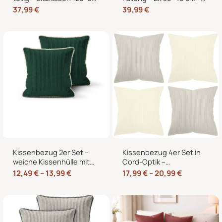
cm + 2 Rückenkissen
2x 40×40 cm Zierkissen
37,99
€
39,99
€
60×40 cm für
für Sofa und Bett
Europaletten
Kissenbezug 2er Set –
Kissenbezug 4er Set in
weiche Kissenhülle mit
Cord-Optik –
Hotelverschluss,
Zierkissenbezüge ohne
12,49
€
–
13,99
€
17,99
€
–
20,99
€
zweifarbig, ohne Füllung
Reißverschluss mit
Hotelverschluss – 40×40,
45×45 und 50×50 cm