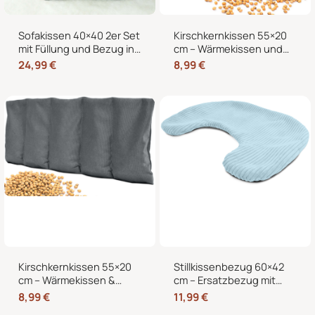
Sofakissen 40×40 2er Set
Kirschkernkissen 55×20
mit Füllung und Bezug in
cm – Wärmekissen und
edler Cord-Optik –
Kältekissen mit 100%
24,99
€
8,99
€
Dekokissen für Sofa,
Kirschkernen, für
Couch und Bett
Mikrowelle geeignet,
Nacken Rücken Bauch
Kirschkernkissen 55×20
Stillkissenbezug 60×42
cm – Wärmekissen &
cm – Ersatzbezug mit
Kältekissen für
Reißverschluss für
8,99
€
11,99
€
Mikrowelle, Nacken,
Stillmond & Stillhörnchen