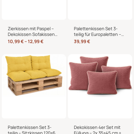
Zierkissen mit Paspel –
Palettenkissen Set 3-
Dekokissen Sofakissen
teilig für Europaletten –
mit Füllung, weicher
Sitzkissen 120×80 cm + 2
10,99
€
–
12,99
€
39,99
€
Bezug, formstabil,
Rückenkissen 40×60 cm
40/45/50 cm
mit Füllung
Palettenkissen Set 3-
Dekokissen 4er Set mit
teilig – Sitzkissen 120×60
Füllung – 2x 35×45 cm +