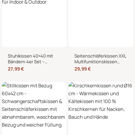
Stuhlkissen 40×40 mit
Seitenschläferkissen XXL
Bändern 4er Set –
Multifunktionskissen
Sitzkissen für Indoor &
Stillkissen – Lesekissen
27,99
€
29,99
€
Outdoor
für Bett und Sofa, weich
und formstabil