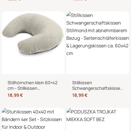
Mikrowelle, Nacken,
Stillmond & Stillhörnchen
Schulter & Bauch
Seitenschläferkissen
Stillhörnchen klein 60×42
Stillkissen
cm – Stillkissen
Schwangerschaftskissen
Mondkissen mit
Stillmond mit
18,99
€
18,99
€
abnehmbarem Bezug für
abnehmbarem Bezug –
Schwangerschaft und
Seitenschläferkissen &
Stillzeit
Lagerungskissen ca.
60×42 cm