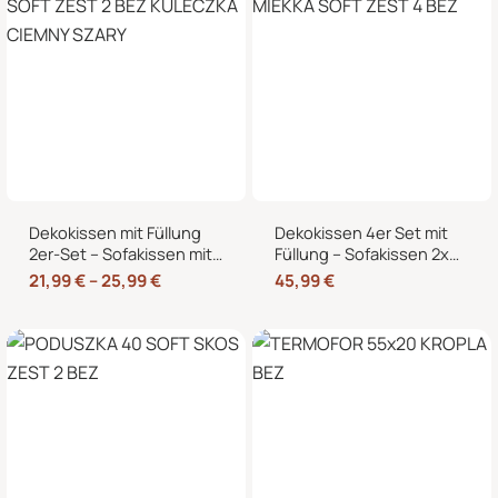
Dekokissen mit Füllung
Dekokissen 4er Set mit
2er-Set – Sofakissen mit
Füllung – Sofakissen 2x
dekorativer Biese,
50×50 + 2x 35×45 cm –
21,99
€
–
25,99
€
45,99
€
formstabil, in 40×40,
Zierkissen Couchkissen
45×45 und 50×50 cm
fürs Wohnzimmer in
Cord-Optik