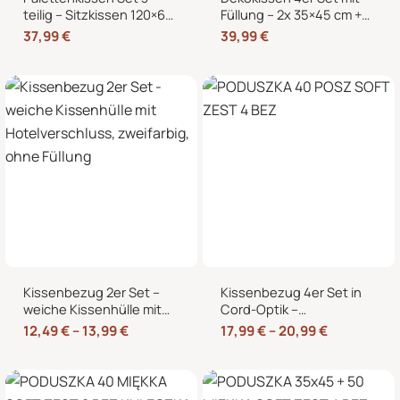
teilig – Sitzkissen 120×60
Füllung – 2x 35×45 cm +
cm + 2 Rückenkissen
2x 40×40 cm Zierkissen
37,99
€
39,99
€
60×40 cm für
für Sofa und Bett
Europaletten
Kissenbezug 2er Set –
Kissenbezug 4er Set in
weiche Kissenhülle mit
Cord-Optik –
Hotelverschluss,
Zierkissenbezüge ohne
12,49
€
–
13,99
€
17,99
€
–
20,99
€
zweifarbig, ohne Füllung
Reißverschluss mit
Hotelverschluss – 40×40,
45×45 und 50×50 cm