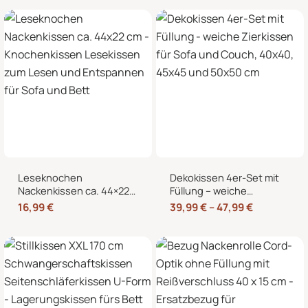
Kältekissen
Knochenform für Sofa,
Bett und Sessel
Leseknochen
Dekokissen 4er-Set mit
Nackenkissen ca. 44×22
Füllung – weiche
cm – Knochenkissen
Zierkissen für Sofa und
16,99
€
39,99
€
–
47,99
€
Lesekissen zum Lesen
Couch, 40×40, 45×45
und Entspannen für Sofa
und 50×50 cm
und Bett