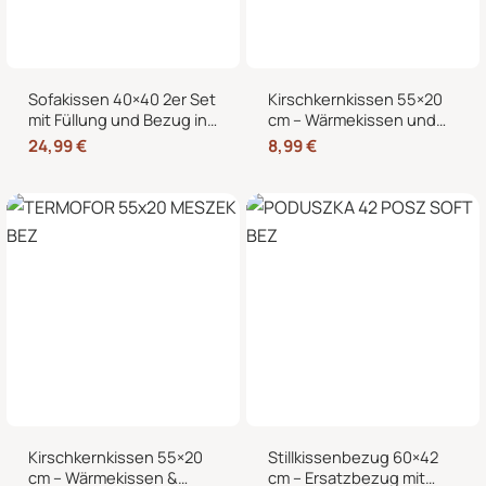
Sofakissen 40×40 2er Set
Kirschkernkissen 55×20
mit Füllung und Bezug in
cm – Wärmekissen und
edler Cord-Optik –
Kältekissen mit 100%
24,99
€
8,99
€
Dekokissen für Sofa,
Kirschkernen, für
Couch und Bett
Mikrowelle geeignet,
Nacken Rücken Bauch
Kirschkernkissen 55×20
Stillkissenbezug 60×42
cm – Wärmekissen &
cm – Ersatzbezug mit