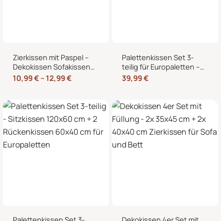
Zierkissen mit Paspel –
Palettenkissen Set 3-
Dekokissen Sofakissen
teilig für Europaletten –
mit Füllung, weicher
Sitzkissen 120×80 cm + 2
10,99
€
–
12,99
€
39,99
€
Bezug, formstabil,
Rückenkissen 40×60 cm
40/45/50 cm
mit Füllung
Palettenkissen Set 3-
Dekokissen 4er Set mit