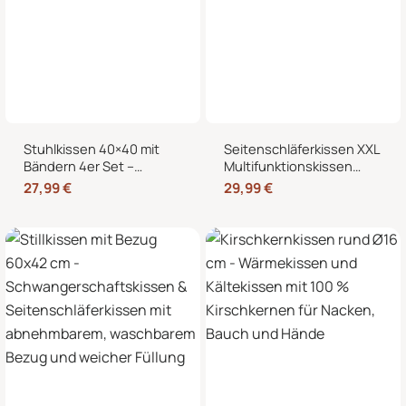
Stuhlkissen 40×40 mit
Seitenschläferkissen XXL
Bändern 4er Set –
Multifunktionskissen
Sitzkissen für Indoor &
Stillkissen – Lesekissen
27,99
€
29,99
€
Outdoor
für Bett und Sofa, weich
und formstabil