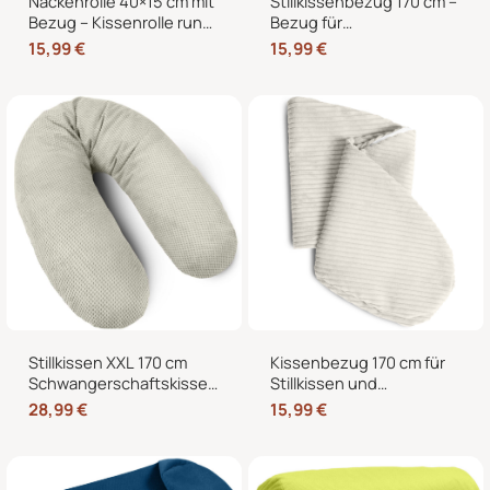
Nackenrolle 40×15 cm mit
Stillkissenbezug 170 cm –
Bezug – Kissenrolle rund,
Bezug für
weich, Dekokissen Rolle
Seitenschläferkissen und
15,99
€
15,99
€
für Bett & Sofa
Schwangerschaftskissen
mit Reißverschluss
Stillkissen XXL 170 cm
Kissenbezug 170 cm für
Schwangerschaftskissen
Stillkissen und
Seitenschläferkissen U-
Seitenschläferkissen –
28,99
€
15,99
€
Form mit abnehmbarem
weicher Ersatzbezug mit
Bezug
Reißverschluss