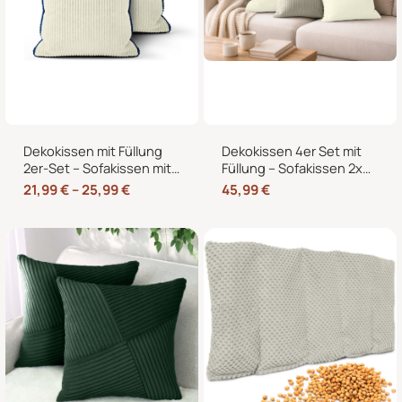
Dekokissen mit Füllung
Dekokissen 4er Set mit
2er-Set – Sofakissen mit
Füllung – Sofakissen 2x
dekorativer Biese,
50×50 + 2x 35×45 cm –
21,99
€
–
25,99
€
45,99
€
formstabil, in 40×40,
Zierkissen Couchkissen
45×45 und 50×50 cm
fürs Wohnzimmer in
Cord-Optik