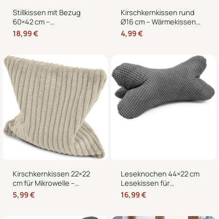
Stillkissen mit Bezug
Kirschkernkissen rund
60×42 cm –
Ø16 cm – Wärmekissen
Schwangerschaftskissen
und Kältekissen mit 100
18,99
€
4,99
€
& Seitenschläferkissen
% Kirschkernen für
mit abnehmbarem,
Nacken, Bauch und
waschbarem Bezug und
Hände
weicher Füllung
Kirschkernkissen 22×22
Leseknochen 44×22 cm
cm für Mikrowelle –
Lesekissen für
Körnerkissen als
Erwachsene –
5,99
€
16,99
€
Wärmekissen und
Nackenkissen in
Kältekissen
Knochenform für Sofa,