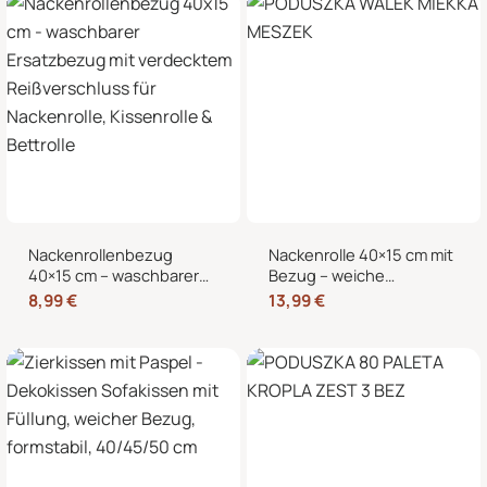
Nackenrollenbezug
Nackenrolle 40×15 cm mit
40×15 cm – waschbarer
Bezug – weiche
Ersatzbezug mit
Kissenrolle in Samt-Optik,
8,99
€
13,99
€
verdecktem
Nackenstütze,
Reißverschluss für
Kopfstütze und
Nackenrolle, Kissenrolle &
dekorative Bettrolle für
Bettrolle
Sofa, Bett und Sessel