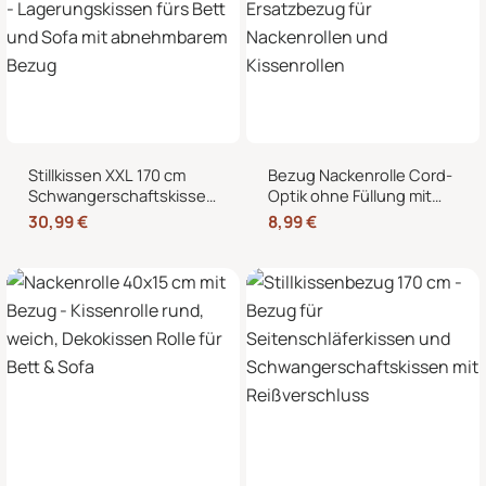
Stillkissen XXL 170 cm
Bezug Nackenrolle Cord-
Schwangerschaftskissen
Optik ohne Füllung mit
Seitenschläferkissen U-
Reißverschluss 40 x 15
30,99
€
8,99
€
Form – Lagerungskissen
cm – Ersatzbezug für
fürs Bett und Sofa mit
Nackenrollen und
abnehmbarem Bezug
Kissenrollen