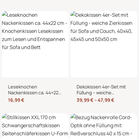
Wärmekissen und
Nackenkissen in
Kältekissen
Knochenform für Sofa,
Bett und Sessel
Leseknochen
Dekokissen 4er-Set mit
Nackenkissen ca. 44×22
Füllung – weiche
cm – Knochenkissen
Zierkissen für Sofa und
16,99
€
39,99
€
–
47,99
€
Lesekissen zum Lesen
Couch, 40×40, 45×45
und Entspannen für Sofa
und 50×50 cm
und Bett