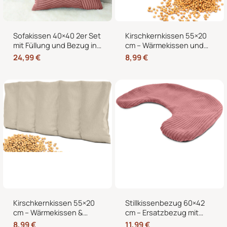
Sofakissen 40×40 2er Set
Kirschkernkissen 55×20
mit Füllung und Bezug in
cm – Wärmekissen und
edler Cord-Optik –
Kältekissen mit 100%
24,99
€
8,99
€
Dekokissen für Sofa,
Kirschkernen, für
Couch und Bett
Mikrowelle geeignet,
Nacken Rücken Bauch
Kirschkernkissen 55×20
Stillkissenbezug 60×42
cm – Wärmekissen &
cm – Ersatzbezug mit
Kältekissen für
Reißverschluss für
8,99
€
11,99
€