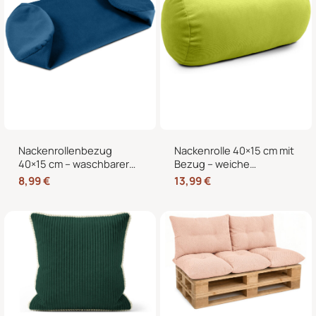
Nackenrollenbezug
Nackenrolle 40×15 cm mit
40×15 cm – waschbarer
Bezug – weiche
Ersatzbezug mit
Kissenrolle in Samt-Optik,
8,99
€
13,99
€
verdecktem
Nackenstütze,
Reißverschluss für
Kopfstütze und
Nackenrolle, Kissenrolle &
dekorative Bettrolle für
Bettrolle
Sofa, Bett und Sessel