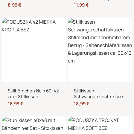
Kältekissen für
Reißverschluss für
8,99
€
11,99
€
Mikrowelle, Nacken,
Stillmond & Stillhörnchen
Schulter & Bauch
Seitenschläferkissen
Stillhörnchen klein 60×42
Stillkissen
cm – Stillkissen
Schwangerschaftskissen
Mondkissen mit
Stillmond mit
18,99
€
18,99
€
abnehmbarem Bezug für
abnehmbarem Bezug –
Schwangerschaft und
Seitenschläferkissen &
Stillzeit
Lagerungskissen ca.
60×42 cm