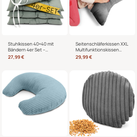
Stuhlkissen 40×40 mit
Seitenschläferkissen XXL
Bändern 4er Set –
Multifunktionskissen
Sitzkissen für Indoor &
Stillkissen – Lesekissen
27,99
€
29,99
€
Outdoor
für Bett und Sofa, weich
und formstabil