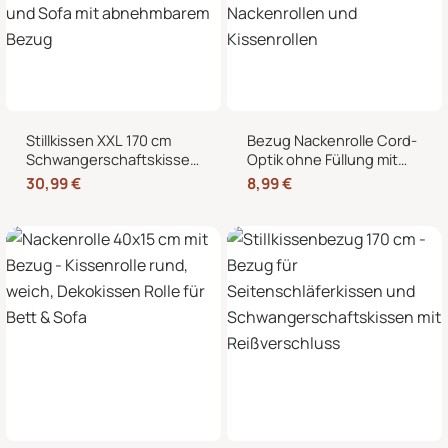
Stillkissen XXL 170 cm
Bezug Nackenrolle Cord-
Schwangerschaftskissen
Optik ohne Füllung mit
Seitenschläferkissen U-
Reißverschluss 40 x 15
30,99
€
8,99
€
Form – Lagerungskissen
cm – Ersatzbezug für
fürs Bett und Sofa mit
Nackenrollen und
abnehmbarem Bezug
Kissenrollen