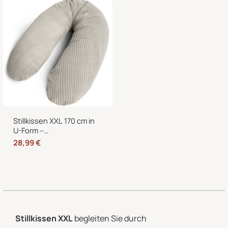
abnehmbarem Bezug
Stillkissen XXL 170 cm in
U-Form –
Schwangerschaftskissen,
28,99
€
Seitenschläferkissen und
Lagerungskissen mit
Bezug
Stillkissen XXL
begleiten Sie durch