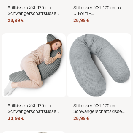
Stillkissen XXL 170 cm
Stillkissen XXL 170 cm in
Schwangerschaftskissen
U-Form –
Seitenschläferkissen U-
Schwangerschaftskissen,
28,99
€
28,99
€
Form mit abnehmbarem
Seitenschläferkissen und
Bezug
Lagerungskissen mit
Bezug
Stillkissen XXL 170 cm
Stillkissen XXL 170 cm
Schwangerschaftskissen
Schwangerschaftskissen
Seitenschläferkissen U-
Seitenschläferkissen U-
30,99
€
28,99
€
Form – Lagerungskissen
Form mit abnehmbarem
fürs Bett und Sofa mit
Bezug