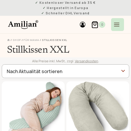
Zum
Kostenloser Versand ab 35 €
Hergestellt in Europa
Inhalt
Schneller DHL Versand
springen
0
/
SHOP
/
FÜR MAMA
/
STILLKISSEN XXL
Stillkissen XXL
Alle Preise inkl. MwSt., zzgl.
Versandkosten
.