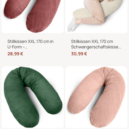
Stillkissen XXL 170 cm in
Stillkissen XXL 170 cm
U-Form –
Schwangerschaftskissen
Schwangerschaftskissen,
Seitenschläferkissen U-
28,99
€
30,99
€
Seitenschläferkissen und
Form – Lagerungskissen
Lagerungskissen mit
fürs Bett und Sofa mit
Bezug
abnehmbarem Bezug