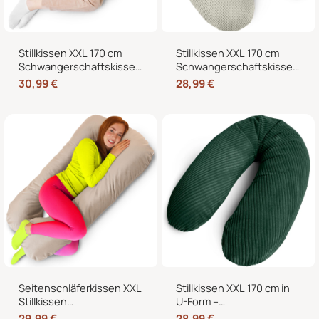
Stillkissen XXL 170 cm
Stillkissen XXL 170 cm
Schwangerschaftskissen
Schwangerschaftskissen
Seitenschläferkissen U-
Seitenschläferkissen U-
30,99
€
28,99
€
Form – Lagerungskissen
Form mit abnehmbarem
fürs Bett und Sofa mit
Bezug
abnehmbarem Bezug
Seitenschläferkissen XXL
Stillkissen XXL 170 cm in
Stillkissen
U-Form –
Schwangerschaftskissen
Schwangerschaftskissen,
29,99
€
28,99
€