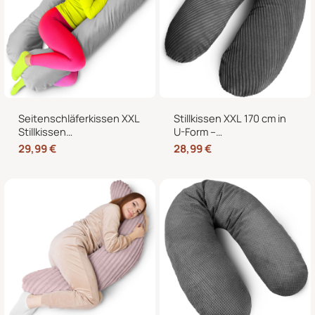
Seitenschläferkissen XXL
Stillkissen XXL 170 cm in
Stillkissen
U-Form –
Schwangerschaftskissen
Schwangerschaftskissen,
29,99
€
28,99
€
J-Form 120 x 70 cm mit
Seitenschläferkissen und
abnehmbarem Bezug
Lagerungskissen mit
Bezug