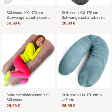
Stillkissen XXL 170 cm
Stillkissen XXL 170 cm
Schwangerschaftskissen
Schwangerschaftskissen
Seitenschläferkissen U-
Seitenschläferkissen U-
30,99
€
28,99
€
Form – Lagerungskissen
Form mit abnehmbarem
fürs Bett und Sofa mit
Bezug
abnehmbarem Bezug
Seitenschläferkissen XXL
Stillkissen XXL 170 cm in
Stillkissen
U-Form –
Schwangerschaftskissen
Schwangerschaftskissen,
29,99
€
28,99
€
J-Form 120 x 70 cm mit
Seitenschläferkissen und